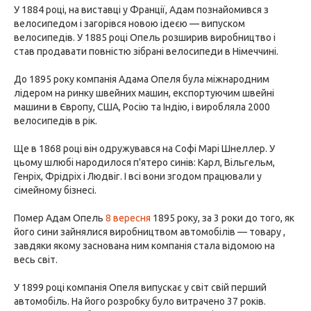
У 1884 році, на виставці у Франції, Адам познайомився з
велосипедом і загорівся новою ідеєю — випуском
велосипедів. У 1885 році Опель розширив виробництво і
став продавати повністю зібрані велосипеди в Німеччині.
До 1895 року компанія Адама Опеля була міжнародним
лідером на ринку швейних машин, експортуючим швейні
машини в Європу, США, Росію та Індію, і виробляла 2000
велосипедів в рік.
Ще в 1868 році він одружувався на Софі Марі Шнеллер. У
цьому шлюбі народилося п'ятеро синів: Карл, Вільгельм,
Генріх, Фрідріх і Людвіг. І всі вони згодом працювали у
сімейному бізнесі.
Помер Адам Опель
8 вересня
1895 року, за 3 роки до того, як
його сини зайнялися виробництвом автомобілів — товару ,
завдяки якому заснована ним компанія стала відомою на
весь світ.
У 1899 році компанія Опеля випускає у світ свій перший
автомобіль. На його розробку було витрачено 37 років.