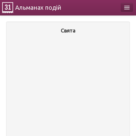
Альманах
подій
Календар
Свята
Про проект
Контакти