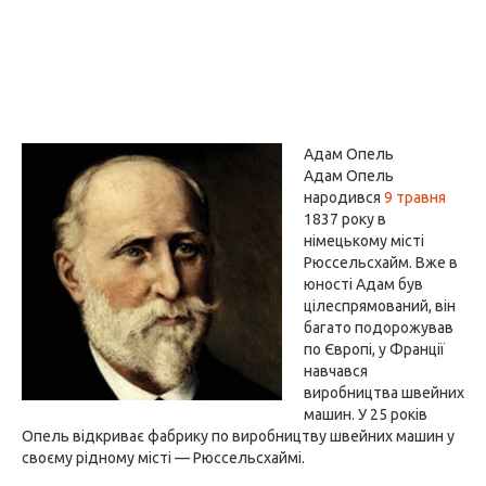
Адам Опель
Адам Опель
народився
9 травня
1837 року в
німецькому місті
Рюссельсхайм. Вже в
юності Адам був
цілеспрямований, він
багато подорожував
по Європі, у Франції
навчався
виробництва швейних
машин. У 25 років
Опель відкриває фабрику по виробництву швейних машин у
своєму рідному місті — Рюссельсхаймі.