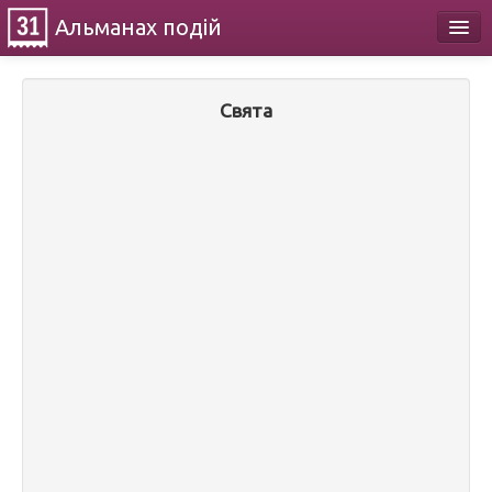
Альманах
подій
Календар
Свята
Про проект
Контакти