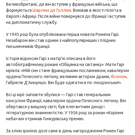
Великобританії, де він вступив у французькі війська, що
формуються
Шарлем де Голлем
. Воював в якості пілота в
Європі і Африці. Після війни повернувся до Франції і вступив
на дипломатичну службу.
У 1945 році була опублікована перша новела Ромена Гарі.
Незабаром він став одним з найпопулярніших і плідних
письменників Франції.
Історія відносин Гарі з матір'ю описана в його
автобіографічному романі «Обіцянка на світанку». Мати Гарі
мріяла: «Мій син стане французьким посланником, кавалером
ордена Почесного легіону, великим актором драми,
Ібсеном
,
Габріеле Д'Аннунціо. Він буде одягатися по-лондонськи!».
Всі ці мрії-заповіти збулися — Гарі став генеральним
консулом Франції, кавалером ордена Почесного легіону. Він
обертався у вищому світі, був елегантним денді і
літературною знаменитістю. У 1956 році за роман «Коріння
неба» він отримав Гонкурівську премію.
За злою іронією долі саме в день нагородження Ромен Гарі