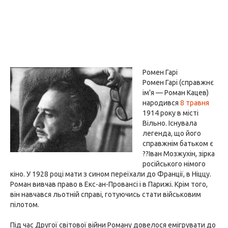
Ромен Гарі
Ромен Гарі (справжнє
ім'я — Роман Кацев)
народився
8 травня
1914 року в місті
Вільно. Існувала
легенда, що його
справжнім батьком є
??Іван Мозжухін, зірка
російського німого
кіно. У 1928 році мати з сином переїхали до Франції, в Ніццу.
Роман вивчав право в Екс-ан-Провансі і в Парижі. Крім того,
він навчався льотній справі, готуючись стати військовим
пілотом.
Під час Другої світової війни Роману довелося емігрувати до