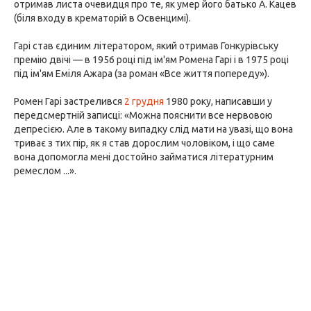
отримав листа очевидця про те, як умер його батько А. Кацев
(біля входу в крематорій в Освенцимі).
Гарі став єдиним літератором, який отримав Гонкурівську
премію двічі — в 1956 році під ім'ям Ромена Гарі і в 1975 році
під ім'ям Еміля Ажара (за роман «Все життя попереду»).
Ромен Гарі застрелився
2 грудня
1980 року, написавши у
передсмертній записці: «Можна пояснити все нервовою
депресією. Але в такому випадку слід мати на увазі, що вона
триває з тих пір, як я став дорослим чоловіком, і що саме
вона допомогла мені достойно займатися літературним
ремеслом ...».