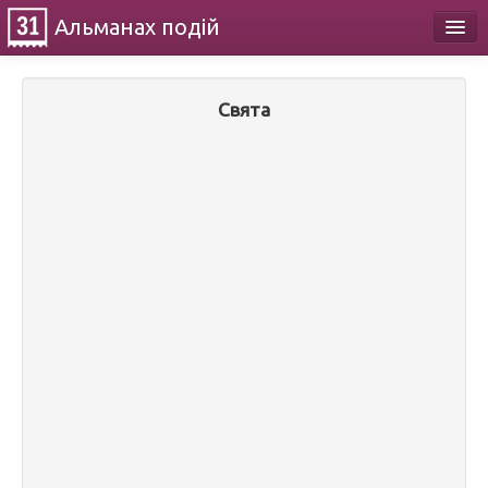
Альманах
подій
Календар
Свята
Про проект
Контакти