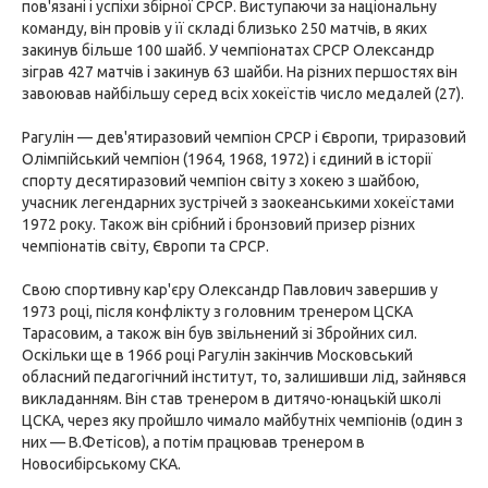
пов'язані і успіхи збірної СРСР. Виступаючи за національну
команду, він провів у її складі близько 250 матчів, в яких
закинув більше 100 шайб. У чемпіонатах СРСР Олександр
зіграв 427 матчів і закинув 63 шайби. На різних першостях він
завоював найбільшу серед всіх хокеїстів число медалей (27).
Рагулін — дев'ятиразовий чемпіон СРСР і Європи, триразовий
Олімпійський чемпіон (1964, 1968, 1972) і єдиний в історії
спорту десятиразовий чемпіон світу з хокею з шайбою,
учасник легендарних зустрічей з заокеанськими хокеїстами
1972 року. Також він срібний і бронзовий призер різних
чемпіонатів світу, Європи та СРСР.
Свою спортивну кар'єру Олександр Павлович завершив у
1973 році, після конфлікту з головним тренером ЦСКА
Тарасовим, а також він був звільнений зі Збройних сил.
Оскільки ще в 1966 році Рагулін закінчив Московський
обласний педагогічний інститут, то, залишивши лід, зайнявся
викладанням. Він став тренером в дитячо-юнацькій школі
ЦСКА, через яку пройшло чимало майбутніх чемпіонів (один з
них — В.Фетісов), а потім працював тренером в
Новосибірському СКА.