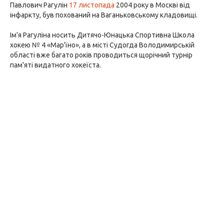
Павлович Рагулін
17 листопада
2004 року в Москві від
інфаркту, був похований на Ваганьковському кладовищі.
Ім'я Рагуліна носить Дитячо-Юнацька Спортивна Школа
хокею № 4 «Мар'їно», а в місті Судогда Володимирській
області вже багато років проводиться щорічний турнір
пам'яті видатного хокеїста.