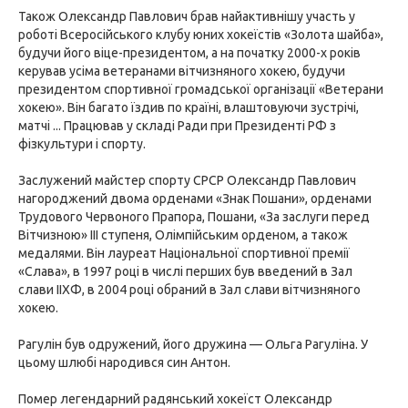
Також Олександр Павлович брав найактивнішу участь у
роботі Всеросійського клубу юних хокеїстів «Золота шайба»,
будучи його віце-президентом, а на початку 2000-х років
керував усіма ветеранами вітчизняного хокею, будучи
президентом спортивної громадської організації «Ветерани
хокею». Він багато їздив по країні, влаштовуючи зустрічі,
матчі ... Працював у складі Ради при Президенті РФ з
фізкультури і спорту.
Заслужений майстер спорту СРСР Олександр Павлович
нагороджений двома орденами «Знак Пошани», орденами
Трудового Червоного Прапора, Пошани, «За заслуги перед
Вітчизною» III ступеня, Олімпійським орденом, а також
медалями. Він лауреат Національної спортивної премії
«Слава», в 1997 році в числі перших був введений в Зал
слави ІІХФ, в 2004 році обраний в Зал слави вітчизняного
хокею.
Рагулін був одружений, його дружина — Ольга Рагуліна. У
цьому шлюбі народився син Антон.
Помер легендарний радянський хокеїст Олександр