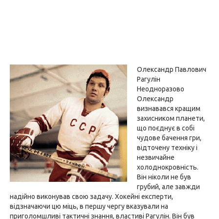
Олександр Павлович
Рагулін
Неодноразово
Олександр
визнавався кращим
захисником планети,
що поєднує в собі
чудове бачення гри,
відточену техніку і
незвичайне
холоднокровність.
Він ніколи не був
грубий, але завжди
надійно виконував свою задачу. Хокейні експерти,
відзначаючи цю міць, в першу чергу вказували на
приголомшливі тактичні знання, властиві Рагулін. Він був