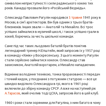
символом неприступності і сили радянського хокею тих
років. Канадці прозвали його «Російський Ведмідь».
Олександр Павлович Рагулін народився
5 травня
1941 року в
Москві, в сім'ї архітекторів. Він був одним з трьох братів-
близнюків. Інших звали — Анатолій та Михайло. Всі троє
успішно займалися в музичній школі, і також успішно грали в
хокей, борючись за честь шкільної команди.
Саме під час таких льодових баталій братів помітив
легендарний тренер Н.Епштейн, який запросив їх у 1957 році
в команду «Хімік» у Воскресенську. З цього моменту Рагулін
стали серйозно займатися хокеєм. Олександр став
захисником, Анатолій воротарем, а Михайло нападаючим.
Відмінне володіння технікою, тонка прорахованості передач
і точний кидок, у поєднанні з потужним статурою — все це
швидко виділило Олександра в грі, якого в 1961 році
включили до збірну команду СРСР. А вже на наступний рік
А.Тарасов
, який очолив тоді ЦСКА, запросив його в цей клуб.
1960-і роки стали зоряними для Рагуліна, з ним багато в чому