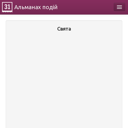
Альманах
подій
Календар
Свята
Про проект
Контакти