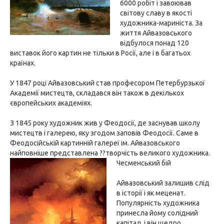
6000 робіт і завоював
світову славу в якості
художника-мариніста. За
життя Айвазовського
відбулося понад 120
виставок його картин не тільки в Росії, але і в багатьох
країнах.
У 1847 році Айвазовський став професором Петербурзької
Академії мистецтв, складався він також в декількох
європейських академіях.
З 1845 року художник жив у Феодосії, де заснував школу
мистецтв і галерею, яку згодом заповів Феодосії. Саме в
Феодосійській картинній галереї ім. Айвазовського
найповніше представлена ??творчість великого художника.
Чесменський бій
Айвазовський залишив слід
в історії і як меценат.
Популярність художника
принесла йому солідний
капітал, і він щедро