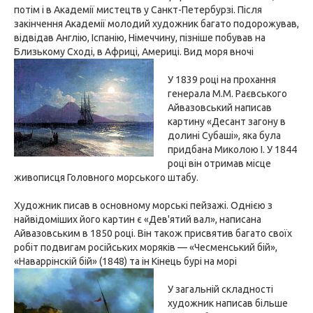
потім і в Академії мистецтв у Санкт-Петербурзі. Після
закінчення Академії молодий художник багато подорожував,
відвідав Англію, Іспанію, Німеччину, пізніше побував на
Близькому Сході, в Африці, Америці.
Вид моря вночі
У 1839 році на прохання
генерала М.М. Раєвського
Айвазовський написав
картину «Десант загону в
долині Субаші», яка була
придбана Миколою I. У 1844
році він отримав місце
живописця Головного морського штабу.
Художник писав в основному морські пейзажі. Однією з
найвідоміших його картин є «Дев'ятий вал», написана
Айвазовським в 1850 році. Він також присвятив багато своїх
робіт подвигам російських моряків — «Чесменський бій»,
«Наваррінскій бій» (1848) та ін
Кінець бурі на морі
У загальній складності
художник написав більше