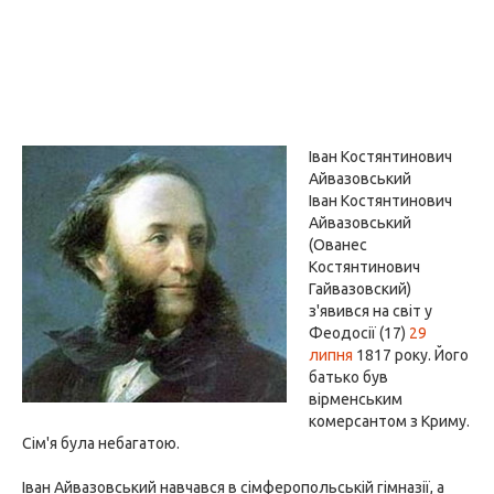
Іван Костянтинович
Айвазовський
Іван Костянтинович
Айвазовський
(Ованес
Костянтинович
Гайвазовский)
з'явився на світ у
Феодосії (17)
29
липня
1817 року. Його
батько був
вірменським
комерсантом з Криму.
Сім'я була небагатою.
Іван Айвазовський навчався в сімферопольській гімназії, а