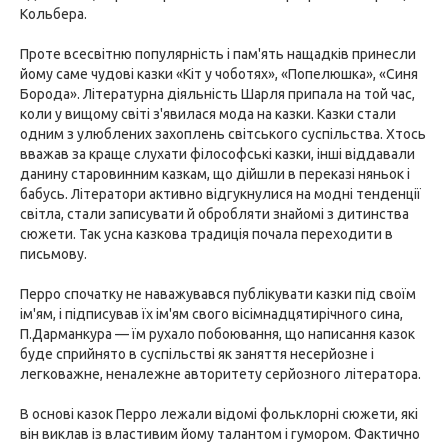
Кольбера.
Проте всесвітню популярність і пам'ять нащадків принесли
йому саме чудові казки «Кіт у чоботях», «Попелюшка», «Синя
Борода». Літературна діяльність Шарля припала на той час,
коли у вищому світі з'явилася мода на казки. Казки стали
одним з улюблених захоплень світського суспільства. Хтось
вважав за краще слухати філософські казки, інші віддавали
данину старовинним казкам, що дійшли в переказі няньок і
бабусь. Літератори активно відгукнулися на модні тенденції
світла, стали записувати й обробляти знайомі з дитинства
сюжети. Так усна казкова традиція почала переходити в
письмову.
Перро спочатку не наважувався публікувати казки під своїм
ім'ям, і підписував їх ім'ям свого вісімнадцятирічного сина,
П.Дарманкура — їм рухало побоювання, що написання казок
буде сприйнято в суспільстві як заняття несерйозне і
легковажне, неналежне авторитету серйозного літератора.
В основі казок Перро лежали відомі фольклорні сюжети, які
він виклав із властивим йому талантом і гумором. Фактично