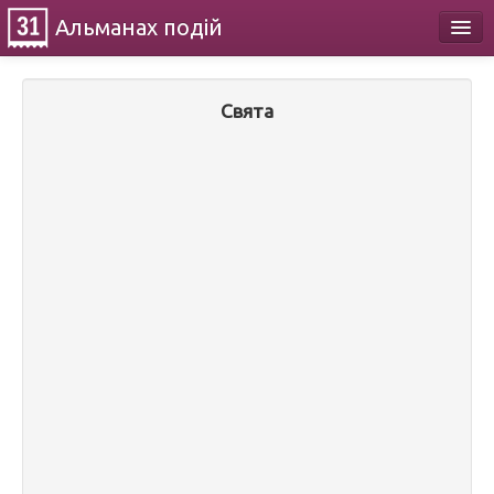
Альманах
подій
Календар
Свята
Про проект
Контакти