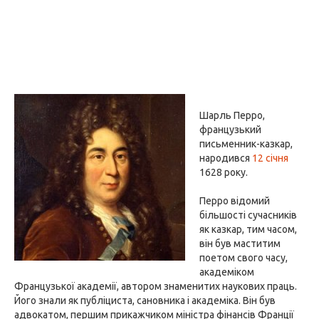
Шарль Перро,
французький
письменник-казкар,
народився
12 січня
1628 року.
Перро відомий
більшості сучасників
як казкар, тим часом,
він був маститим
поетом свого часу,
академіком
Французької академії, автором знаменитих наукових праць.
Його знали як публіциста, сановника і академіка. Він був
адвокатом, першим прикажчиком міністра фінансів Франції