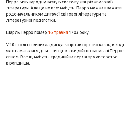
Перро ввів народну казку в систему жанрів «високої»
літератури. Але це не все: мабуть, Перро можна вважати
родоначальником дитячої світової літератури та
літературної педагогіки.
Шарль Перро помер
16 травня
1703 року.
У 20 столітті виникла дискусія про авторство казок, в ході
якої намагалися довести, що казки дійсно написані Перро-
сином. Все ж, мабуть, традиційна версія про авторство
вірогідніша.