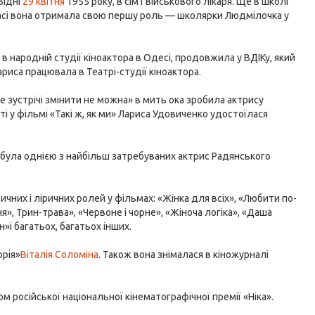
Відні
29 квітня
1955 року, в сім'ї військового лікаря. Ще в школі
класі вона отримала свою першу роль — школярки Людмілочка у
в народній студії кіноактора в Одесі, продовжила у ВДІКу, який
ариса працювала в Театрі-студії кіноактора.
е зустрічі змінити не можна» в мить ока зробила актрису
і у фільмі «Такі ж, як ми» Лариса Удовиченко удостоїлася
о була однією з найбільш затребуваних актрис Радянського
чних і ліричних ролей у фільмах: «Жінка для всіх», «Любити по-
я», Трин-трава», «Червоне і чорне», «Жіноча логіка», «Даша
і багатьох, багатьох інших.
орія»
Віталія Соломіна
. Також вона знімалася в кіножурналі
м російської національної кінематографічної премії «Ніка».