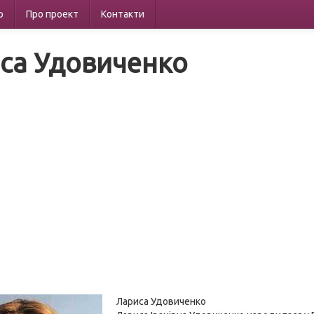
р
Про проект
Контакти
са Удовиченко
Лариса Удовиченко