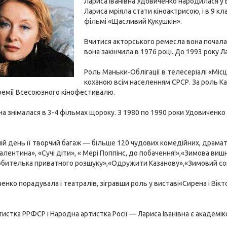
Лариса Іванівна Удовиченко народилася у 
Лариса мріяла стати кіноактрисою, і в 9 
фільмі «Щасливий Кукушкін».
Вчитися акторського ремесла вона почала 
вона закінчила в 1976 році. До 1993 року Л
Роль Маньки-Облігації в телесеріалі «Місц
коханою всім населенням СРСР. За роль Кат
ремії Всесоюзного кінофестивалю.
она знімалася в 3-4 фільмах щороку. З 1980 по 1990 роки Удовиченк
ій день її творчий багаж — більше 120 чудових комедійних, драмати
алентина», «Сучі діти», « Мері Поппінс, до побачення!»,«Зимова вишн
бителька приватного розшуку»,«Одружити Казанову»,«Зимовий сон»
енко порадувала і театралів, зігравши роль у виставі«Сирена і Вікт
истка РРФСР і Народна артистка Росії — Лариса Іванівна є академіко