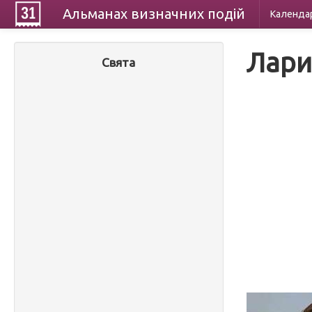
Альманах
визначних
подій
Календа
Лари
Свята