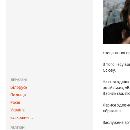
спеціальної п
З того часу в
Союзу.
ДЕРЖАВНІ
На сьогоднішн
Білорусь
російськи», «В
Васильєва. Лю
Польща
Росія
Лариса Удович
Україна
«Єралаш».
всі країни →
Заслужена арт
РЕЛІГІЙНІ