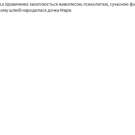
иса Удовиченко захоплюється живописом, психологією, сучасною фі
ьому шлюбі народилася дочка Марія.