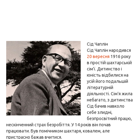
Сід Чаплін
Сід Чаплін народився
20 вересня
1916 року
в простій шахтарській
сім'ї. Дитинство і
юність відбилися на
усій його подальшій
літературній
діяльності. Сім'я жила
небагато, з дитинства
Сід бачив навколо
себе злидні,
безпросвітний працю,
нескінченний страх безробіття. У 14 років він почав
працювати. Був помічником шахтаря, ковалем, але
пристрасно бажав вчитися.