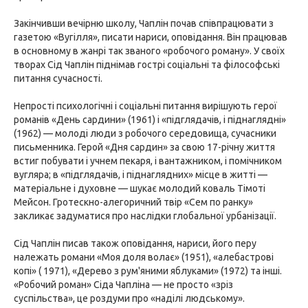
Закінчивши вечірню школу, Чаплін почав співпрацювати з
газетою «Вугілля», писати нариси, оповідання. Він працював
в основному в жанрі так званого «робочого роману». У своїх
творах Сід Чаплін піднімав гострі соціальні та філософські
питання сучасності.
Непрості психологічні і соціальні питання вирішують герої
романів «День сардини» (1961) і «підглядачів, і піднаглядні»
(1962) — молоді люди з робочого середовища, сучасники
письменника. Герой «Дня сардин» за свою 17-річну життя
встиг побувати і учнем пекаря, і вантажником, і помічником
вугляра; в «підглядачів, і піднаглядних» місце в житті —
матеріальне і духовне — шукає молодий коваль Тімоті
Мейсон. Гротескно-алегоричний твір «Сем по ранку»
закликає задуматися про наслідки глобальної урбанізації.
Сід Чаплін писав також оповідання, нариси, його перу
належать романи «Моя доля волає» (1951), «алебастрові
копі» ( 1971), «Дерево з рум'яними яблуками» (1972) та інші.
«Робочий роман» Сіда Чапліна — не просто «зріз
суспільства», це роздуми про «наділі людському».