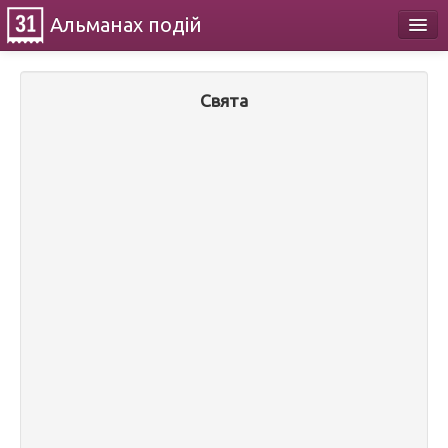
Альманах
подій
Календар
Свята
Про проект
Контакти