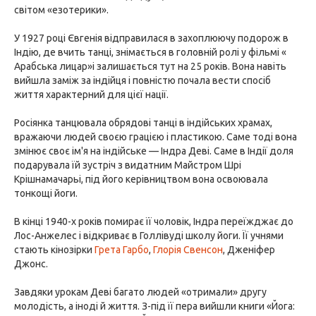
світом «езотерики».
У 1927 році Євгенія відправилася в захоплюючу подорож в
Індію, де вчить танці, знімається в головній ролі у фільмі «
Арабська лицар»і залишається тут на 25 років. Вона навіть
вийшла заміж за індійця і повністю почала вести спосіб
життя характерний для цієї нації.
Росіянка танцювала обрядові танці в індійських храмах,
вражаючи людей своєю грацією і пластикою. Саме тоді вона
змінює своє ім'я на індійське — Індра Деві. Саме в Індії доля
подарувала їй зустріч з видатним Майстром Шрі
Крішнамачарьі, під його керівництвом вона освоювала
тонкощі йоги.
В кінці 1940-х років помирає її чоловік, Індра переїжджає до
Лос-Анжелес і відкриває в Голлівуді школу йоги. Її учнями
стають кінозірки
Грета Гарбо
,
Глорія Свенсон
, Дженіфер
Джонс.
Завдяки урокам Деві багато людей «отримали» другу
молодість, а іноді й життя. З-під її пера вийшли книги «Йога: