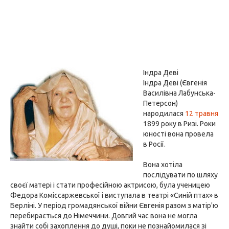
Індра Деві
Індра Деві (Євгенія
Василівна Лабунська-
Петерсон)
народилася
12 травня
1899 року в Ризі. Роки
юності вона провела
в Росії.
Вона хотіла
послідувати по шляху
своєї матері і стати професійною актрисою, була ученицею
Федора Коміссаржевської і виступала в театрі «Синій птах» в
Берліні. У період громадянської війни Євгенія разом з матір'ю
перебирається до Німеччини. Довгий час вона не могла
знайти собі захоплення до душі, поки не познайомилася зі