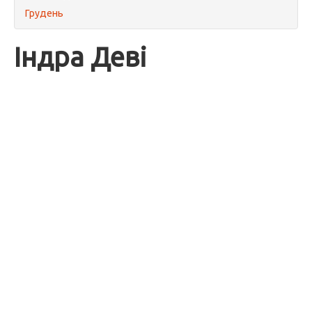
Грудень
Індра Деві