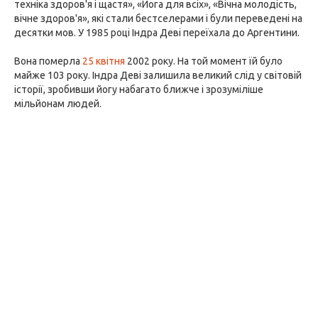
техніка здоров'я і щастя», «Йога для всіх», «Вічна молодість,
вічне здоров'я», які стали бестселерами і були переведені на
десятки мов. У 1985 році Індра Деві переїхала до Аргентини.
Вона померла
25 квітня
2002 року. На той момент їй було
майже 103 року. Індра Деві залишила великий слід у світовій
історії, зробивши йогу набагато ближче і зрозуміліше
мільйонам людей.