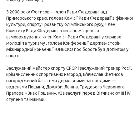
З 2008 року Фетисов — член Ради Федерації від
Приморського краю, голова Комісії Ради Федерації з фізичної
культури, спорту і розвитку олімпійського руху, член
Комітету Ради Федерації з питань місцевого
самоврядування, член Комісії Ради Федерації у справах
молоді та туризму , голова Конференції держав-сторін
Міжнародної конвенції ЮНЕСКО про боротьбу з допінгом у
спорті.
Заслужений майстер спорту СРСР і заслужений тренер Росії,
крім численних спортивних нагород, В'ячеслав Фетисов
нагороджений багатьма державними нагородами —
орденами Пошани, Дружби, Леніна, Трудового Червоного
Прапора, «Знак Пошани», «За заслуги перед Вітчизною» III і IV
ступеня та іншими.