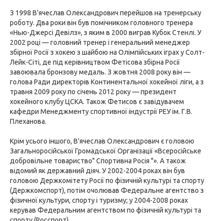
З 1998 В'ячеслав Олександрович перейшов на тренерську
роботу. Два роки він був помічником головного тренера
«Нью-Джерсі Девілз», з яким в 2000 виграв Кубок Стенлі. У
2002 році — головний тренер і генеральний менеджер
збірної Росії з хокею з шайбою на Олімпійських іграх у Солт-
Лейк-Сіті, де під керівництвом Фетісова збірна Росії
завоювала бронзову медаль. З жовтня 2008 року він —
голова Ради директорів Континентальної хокейної ліги, а з
травня 2009 року по січень 2012 року — президент
хокейного клубу ЦСКА. Також Фетисов є завідувачем
кафедри Менеджменту спортивної індустрії РЕУ ім. Г.В.
Плеханова.
Крім усього іншого, В'ячеслав Олександрович є головою
Загальноросійської Громадської Організації «Всеросійське
добровільне товариство" Спортивна Росія "». А також
відомий як державний діяч. У 2002-2004 роках він був
головою Держкомітету Росії по фізичній культурі та спорту
(Держкомспорт), потім очолював Федеральне агентство з
фізичної культури, спорту і туризму; у 2004-2008 роках
керував Федеральним агентством по фізичній культурі та
спорту (Росспорт).