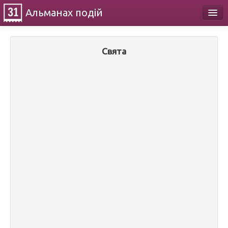
Альманах
подій
Календар
Свята
Про проект
Контакти