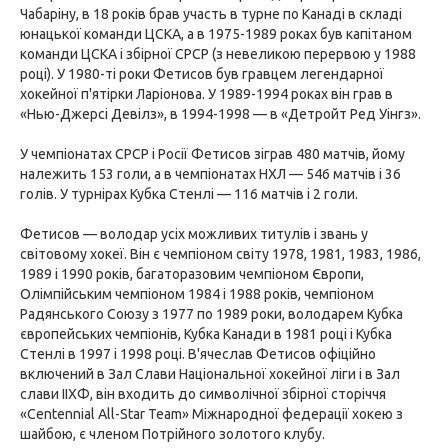
Чабаріну, в 18 років брав участь в турне по Канаді в складі
юнацької команди ЦСКА, а в 1975-1989 роках був капітаном
команди ЦСКА і збірної СРСР (з невеликою перервою у 1988
році). У 1980-ті роки Фетисов був гравцем легендарної
хокейної п'ятірки Ларіонова. У 1989-1994 роках він грав в
«Нью-Джерсі Девілз», в 1994-1998 — в «Детройт Ред Уінгз».
У чемпіонатах СРСР і Росії Фетисов зіграв 480 матчів, йому
належить 153 голи, а в чемпіонатах НХЛ — 546 матчів і 36
голів. У турнірах Кубка Стенлі — 116 матчів і 2 голи.
Фетисов — володар усіх можливих титулів і звань у
світовому хокеї. Він є чемпіоном світу 1978, 1981, 1983, 1986,
1989 і 1990 років, багаторазовим чемпіоном Європи,
Олімпійським чемпіоном 1984 і 1988 років, чемпіоном
Радянського Союзу з 1977 по 1989 роки, володарем Кубка
європейських чемпіонів, Кубка Канади в 1981 році і Кубка
Стенлі в 1997 і 1998 році. В'ячеслав Фетисов офіційно
включений в Зал Слави Національної хокейної ліги і в Зал
слави ІІХФ, він входить до символічної збірної сторіччя
«Centennial All-Star Team» Міжнародної федерації хокею з
шайбою, є членом Потрійного золотого клубу.