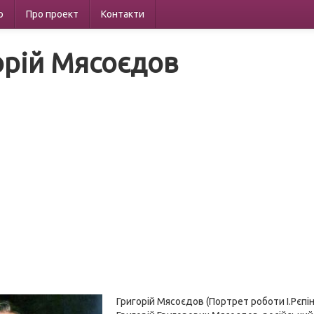
р
Про проект
Контакти
орій Мясоєдов
Григорій Мясоєдов (Портрет роботи І.Рєпіна