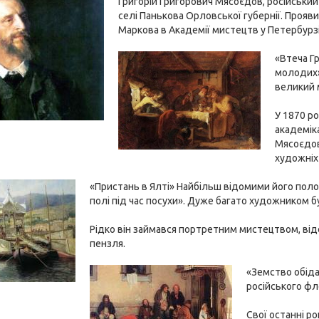
Григорій Григорович Мясоєдов, російськи
селі Панькова Орловської губернії. Прояв
Маркова в Академії мистецтв у Петербурзі
«Втеча Гр
молодих»
великий 
У 1870 р
академік
Мясоєдов
художніх
«Пристань в Ялті» Найбільш відомими його поло
полі під час посухи». Дуже багато художником б
Рідко він займався портретним мистецтвом, від
пензля.
«Земство обіда
російського фл
Свої останні р