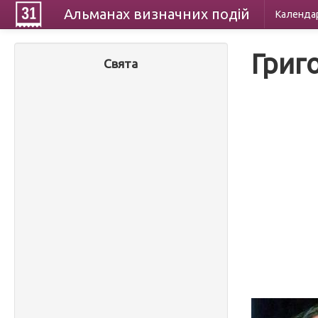
Альманах
визначних
подій
Календа
Григ
Свята