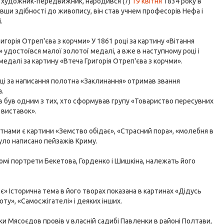
й художник-передвижник, народився (7)
19 квітня
1834 року в
ивши здібності до живопису, він став учнем професорів Нефа і
.
игорія Отреп'єва з корчми» У 1861 році за картину «Вітання
 удостоївся малої золотої медалі, а вже в наступному році і
медалі за картину «Втеча Григорія Отреп'єва з корчми».
оці за написання полотна «Заклинання» отримав звання
а.
 був одним з тих, хто сформував групу «Товариство пересувних
 виставок».
тнами є картини «Земство обідає», «Страсний пора», «молебня в
уло написано пейзажів Криму.
омі портрети Бекетова, Горденко і Шишкіна, належать його
є» Історична тема в його творах показана в картинах «Дідусь
оту», «Самосжігателі» і деяких інших.
оки Мясоєдов провів у власній садибі Павленки в районі Полтави,