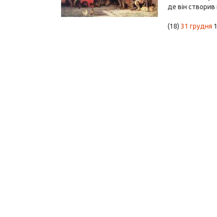
де він створив 
(18)
31 грудня
1