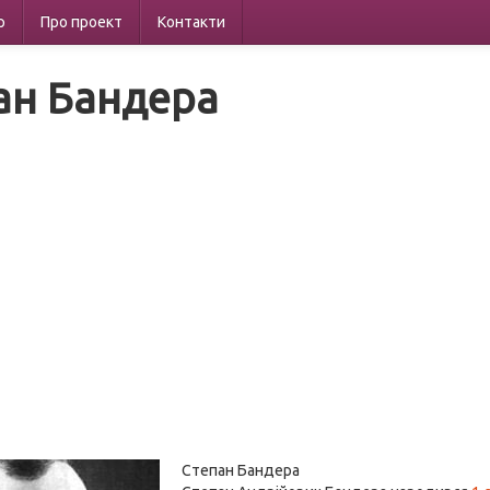
р
Про проект
Контакти
ан Бандера
Степан Бандера