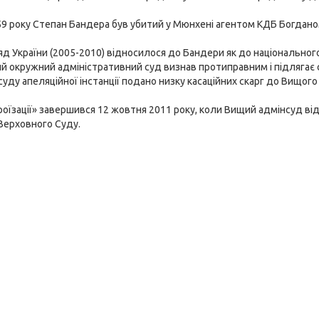
9 року Степан Бандера був убитий у Мюнхені агентом КДБ Богданом С
яд України (2005-2010) відносилося до Бандери як до національного
й окружний адміністративний суд визнав протиправним і підлягає с
суду апеляційної інстанції подано низку касаційних скарг до Вищого
оїзації» завершився 12 жовтня 2011 року, коли Вищий адмінсуд ві
Верховного Суду.