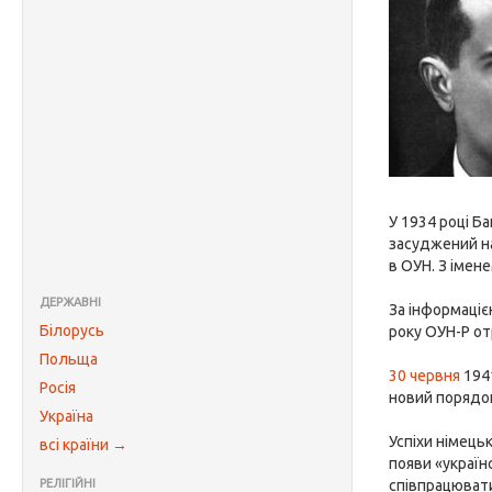
У 1934 році Б
засуджений на
в ОУН. З імен
ДЕРЖАВНІ
За інформаціє
Білорусь
року ОУН-Р от
Польща
30 червня
1941
Росія
новий порядок
Україна
Успіхи німець
всі країни →
появи «україн
РЕЛІГІЙНІ
співпрацювати