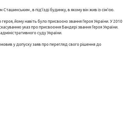
ташинським , в під'їзді будинку, в якому він жив із сім'єю.
 героя, йому навіть було присвоєно звання Героя України. У 2010
касуванню указ про присвоєння Бандері звання Героя України.
 адміністративного суду України.
дмовив у допуску заяв про перегляд свого рішення до