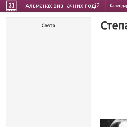
Альманах
визначних
подій
Календа
Степ
Свята