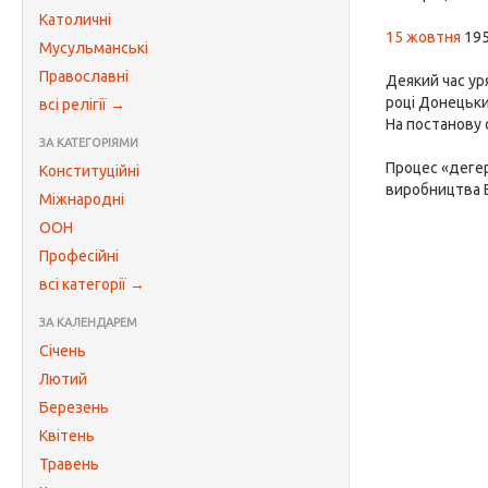
Католичні
15 жовтня
195
Мусульманські
Православні
Деякий час ур
році Донецьки
всі релігії →
На постанову 
ЗА КАТЕГОРІЯМИ
Процес «дегер
Конституційні
виробництва 
Міжнародні
ООН
Професійні
всі категорії →
ЗА КАЛЕНДАРЕМ
Січень
Лютий
Березень
Квітень
Травень