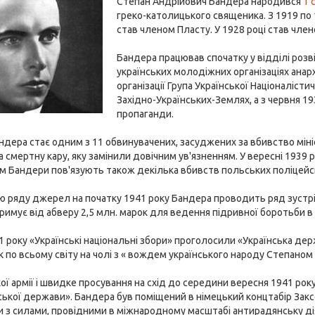
Степан Андрійович Бандера народився
1 
греко-католицького священика. З 1919 по 19
став членом Пласту. У 1928 році став члено
Бандера працював спочатку у відділі розві
українських молодіжних організаціях анар
організації Група Української Націоналіст
Західно-Українських-Землях, а з червня 
пропаганди.
андера стає одним з 11 обвинувачених, засуджених за вбивство міні
 смертну кару, яку замінили довічним ув'язненням. У вересні 1939 ро
ем Бандери пов'язують також декілька вбивств польських поліцейсь
ю ряду джерел на початку 1941 року Бандера проводить ряд зустріче
римує від абверу 2,5 млн. марок для ведення підривної боротьби в
 року «Українські національні збори» проголосили «Українська де
 по всьому світу на чолі з « вождем українського народу Степано
кої армії і швидке просування на схід до середини вересня 1941 ро
ської держави». Бандера був поміщений в німецький концтабір Зак
 з силами, провідними в міжнародному масштабі антирадянську ді