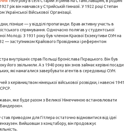
січня
1909 року в селі Старий Угринів на Станіславщині, в родині
27 рік він навчався у Стрийській гімназії. У 1922 році Степан
м Української Військової Організації.
дки, пізніше — у відділі пропаганди. Брав активну участь в
хістського спрямування. Одночасно полягав у студентської
ичної Молоді. З 1931 року був членом Краєвої Екзекутиви ОУН на
1932 — заступником Крайового Провідника і референтом
стра внутрішніх справ Польщі Броніслава Пєрацького. Він був
ку його звільнили. А з 1940 року він знов займає керівні посади
ких, які намагалися завербувати агентів в середовищі ОУН.
й з керівництвом німецької військової розвідки, і навесні 1941
 СРСР.
ржава», яке буде разом з Великої Німеччиною встановлювати
м Бандерою».
ку став приводом для Гітлера остаточно відмовитися від ідеї
сенхаузен. Вийшовши з концтабору, він продовжує
яльність.