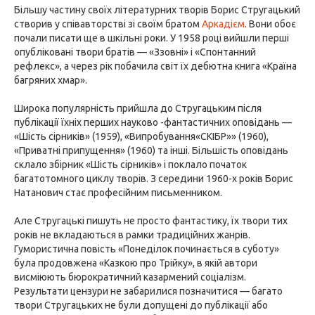
Більшу частину своїх літературних творів Борис Стругацький
створив у співавторстві зі своїм братом
Аркадієм
. Вони обоє
почали писати ще в шкільні роки. У 1958 році вийшли перші
опубліковані твори братів — «Ззовні» і «Спонтанний
рефлекс», а через рік побачила світ їх дебютна книга «Країна
багряних хмар».
Широка популярність прийшла до Стругацьким після
публікації їхніх перших науково -фантастичних оповідань —
«Шість сірників» (1959), «Випробування«СКІБР»» (1960),
«Приватні припущення» (1960) та інші. Більшість оповідань
склало збірник «Шість сірників» і поклало початок
багатотомного циклу творів. З середини 1960-х років Борис
Натанович стає професійним письменником.
Але Стругацькі пишуть не просто фантастику, їх твори тих
років не вкладаються в рамки традиційних жанрів.
Гумористична повість «Понеділок починається в суботу»
була продовжена «Казкою про Трійку», в якій автори
висміюють бюрократичний казармений соціалізм.
Результати цензури не забарилися позначитися — багато
твори Стругацьких не були допущені до публікації або