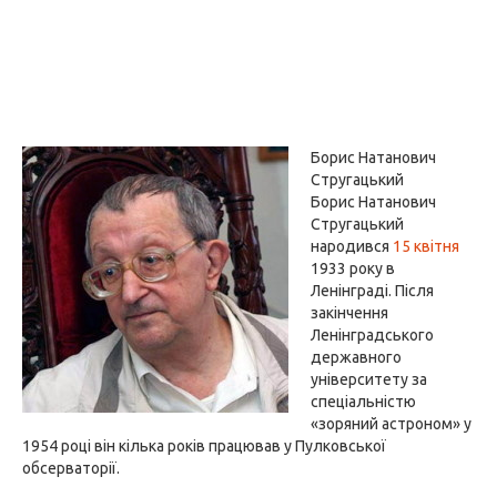
Борис Натанович
Стругацький
Борис Натанович
Стругацький
народився
15 квітня
1933 року в
Ленінграді. Після
закінчення
Ленінградського
державного
університету за
спеціальністю
«зоряний астроном» у
1954 році він кілька років працював у Пулковської
обсерваторії.