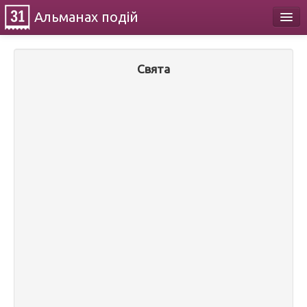
Альманах
подій
Календар
Свята
Про проект
Контакти