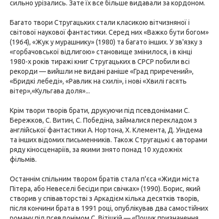
сильно урізались. Зате їх все більше видавали за кордоном.
Багато твори Стругацьких стали класикою вітчизняної і
світової наукової фантастики. Серед них «Важко бути богом»
(1964), «Жук у мурашнику» (1980) та багато інших. У зв'язку з
«горбачовської відлигою» становище змінилося, і в кінці
1980-х років тиражі книг Стругацьких в СРСР побили всі
рекорди — вийшли не видані раніше «Град приречений»,
«Бридкі лебеді», «Равлик на схилі», і нові «Хвилі гасять
вітер»,«Кульгава доля»...
Крім твори творів брати, друкуючи під псевдонімами С.
Бережков, С. Витин, С. Победіна, займалися перекладом з
англійської фантастики А. Нортона, Х. Клемента, Д. Уіндема
та інших відомих письменників. Також Стругацькі є авторами
ряду кіносценаріїв, за якими знято понад 10 художніх
фільмів.
Останнім спільним твором братів стала п'єса «Жиди міста
Пітера, або Невеселі бесіди при свічках» (1990). Борис, який
створив у співавторстві з Аркадієм кілька десятків творів,
після кончини брата в 1991 році, опублікував два самостійних
роману під псевдонімом С. Вітіцкій — «Пошук призначення,