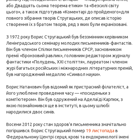
або Двадцять сьома теорема етики» та «Безсилі світу
цього», а також підготував «Коментарі до пройденого»для
повного зібрання творів Стругацьких, де описав історію
створення їх з братом творів, ряд з яких були екранізовані.
З 1972 року Борис Стругацький був беззмінним керівником
Ленінградського семінару молодих письменників-фантастів.
Він був членом Спілки письменників СРСР, засновником
премії «Бронзовий равлик», головним редактором журналу
фантастики «Полудень, XXI століття», лауреатом і членом
журі багатьох російських і міжнародних літературних премій,
був нагороджений медаллю «Символ науки».
Борис Натанович був відомий як пристрасний філателіст, а
його улюблене проведення часу — «посиденьки з
комп'ютером». Він був одружений на Аделаїді Карпюк, з
якою познайомився ще в інституті, в цьому шлюбі
народилися двоє синів.
Восени 2012 року стан здоров'я письменника значітально
погіршився. Борис Стругацький помер
19 листопада
в
Федеральному Центрі серця, крові та ендокринології імені