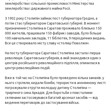
землеробства і сільської промисловості Міністерства
землеробства і державного майна Росії.
З 1902 року Столипін займає пост губернатора Гродно, а
потім стає губернатором Саратовської губернії. В момент
призначення Столипіна в Саратові проживало близько 150
000 жителів, працювали 150 фабрик і заводів, було більше
100 навчальних закладів, 11 бібліотек, 9 періодичних видань.
Все це створювало місту славу «столиці Поволжя».
На посту губернатора Саратова Столипіна застала і перша
революція. Саратовська губернія, в якій знаходився один з
центрів російського революційного підпілля, опинилася в
центрі революційних подій.
Вже в той час на Столипіна було проведено кілька замахів: у
нього стріляли, кидали бомби, терористи в анонімному листі
погрожували отруїти молодшу дитину Столипіна —
трирічного сина Аркадія. Для боротьби з повсталими
селянами застосовувався багатий арсенал засобів — від
ведення переговорів до застосування військ.