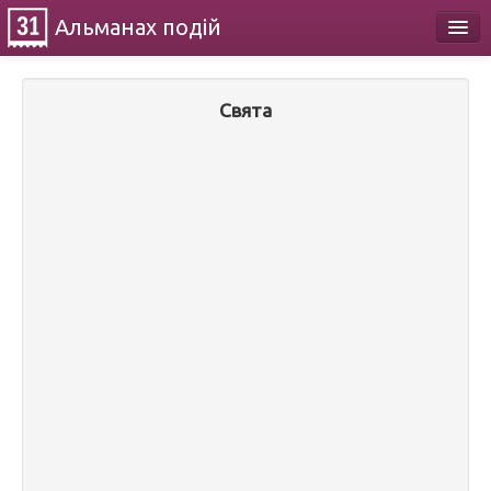
Альманах
подій
Календар
Свята
Про проект
Контакти