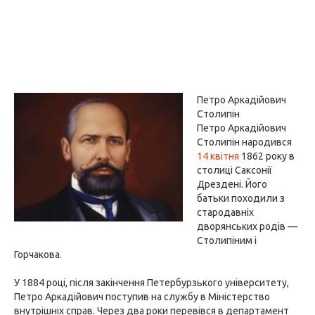
Петро Аркадійович
Столипін
Петро Аркадійович
Столипін народився
14 квітня
1862 року в
столиці Саксонії
Дрездені. Його
батьки походили з
стародавніх
дворянських родів —
Столипіним і
Горчакова.
У 1884 році, після закінчення Петербурзького університету,
Петро Аркадійович поступив на службу в Міністерство
внутрішніх справ. Через два роки перевівся в департамент