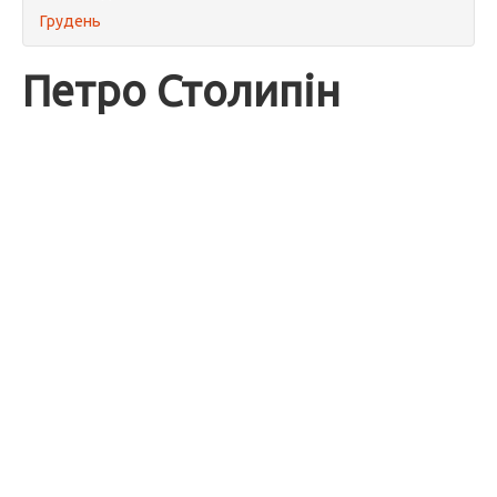
Грудень
Петро Столипін