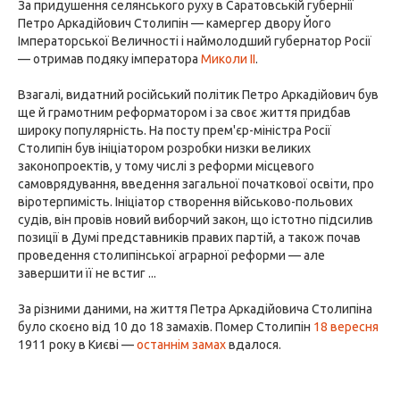
За придушення селянського руху в Саратовській губернії
Петро Аркадійович Столипін — камергер двору Його
Імператорської Величності і наймолодший губернатор Росії
— отримав подяку імператора
Миколи II
.
Взагалі, видатний російський політик Петро Аркадійович був
ще й грамотним реформатором і за своє життя придбав
широку популярність. На посту прем'єр-міністра Росії
Столипін був ініціатором розробки низки великих
законопроектів, у тому числі з реформи місцевого
самоврядування, введення загальної початкової освіти, про
віротерпимість. Ініціатор створення військово-польових
судів, він провів новий виборчий закон, що істотно підсилив
позиції в Думі представників правих партій, а також почав
проведення столипінської аграрної реформи — але
завершити її не встиг ...
За різними даними, на життя Петра Аркадійовича Столипіна
було скоєно від 10 до 18 замахів. Помер Столипін
18 вересня
1911 року в Києві —
останнім замах
вдалося.