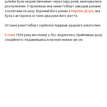
шлюби були недовговічними і через пару років закінчувалися
розлученням. У проміжках між ними Гілберт заводив романи
з колегами по цеху. Відомий його роман з
Марлен Дітріх
, яка
була з актором в останні два роки його життя.
Останні роки Гілберт серйозно підірвав здоров'я алкоголем.
9 січня
1936 року він помер у Лос-Анджелесі, прийнявши дозу
снодійного і подавившись власною мовою уві сні.