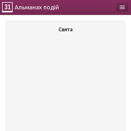
Альманах
подій
Календар
Свята
Про проект
Контакти