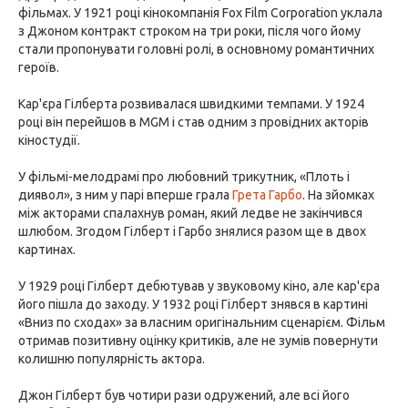
фільмах. У 1921 році кінокомпанія Fox Film Corporation уклала
з Джоном контракт строком на три роки, після чого йому
стали пропонувати головні ролі, в основному романтичних
героїв.
Кар'єра Гілберта розвивалася швидкими темпами. У 1924
році він перейшов в MGM і став одним з провідних акторів
кіностудії.
У фільмі-мелодрамі про любовний трикутник, «Плоть і
диявол», з ним у парі вперше грала
Грета Гарбо
. На зйомках
між акторами спалахнув роман, який ледве не закінчився
шлюбом. Згодом Гілберт і Гарбо знялися разом ще в двох
картинах.
У 1929 році Гілберт дебютував у звуковому кіно, але кар'єра
його пішла до заходу. У 1932 році Гілберт знявся в картині
«Вниз по сходах» за власним оригінальним сценарієм. Фільм
отримав позитивну оцінку критиків, але не зумів повернути
колишню популярність актора.
Джон Гілберт був чотири рази одружений, але всі його