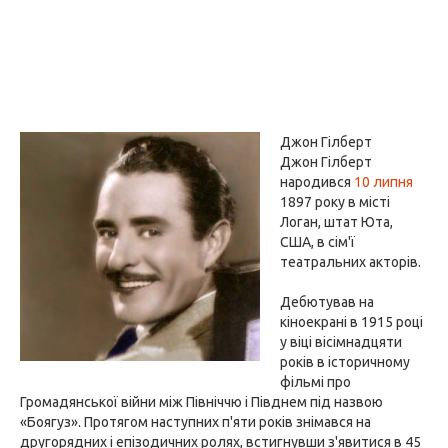
Джон Гілберт
Джон Гілберт
народився
10 липня
1897 року в місті
Логан, штат Юта,
США, в сім'ї
театральних акторів.
Дебютував на
кіноекрані в 1915 році
у віці вісімнадцяти
років в історичному
фільмі про
Громадянської війни між Північчю і Півднем під назвою
«Боягуз». Протягом наступних п'яти років знімався на
другорядних і епізодичних ролях, встигнувши з'явитися в 45