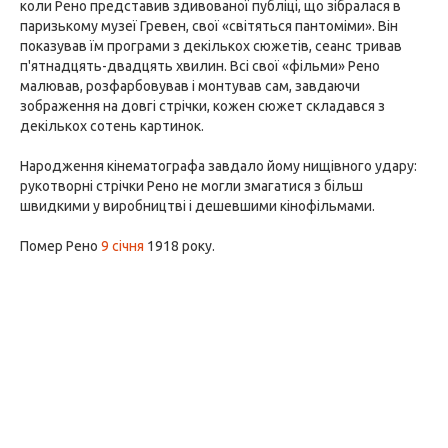
коли Рено представив здивованої публіці, що зібралася в
паризькому музеї Гревен, свої «світяться пантоміми». Він
показував їм програми з декількох сюжетів, сеанс тривав
п'ятнадцять-двадцять хвилин. Всі свої «фільми» Рено
малював, розфарбовував і монтував сам, завдаючи
зображення на довгі стрічки, кожен сюжет складався з
декількох сотень картинок.
Народження кінематографа завдало йому нищівного удару:
рукотворні стрічки Рено не могли змагатися з більш
швидкими у виробництві і дешевшими кінофільмами.
Помер Рено
9 січня
1918 року.