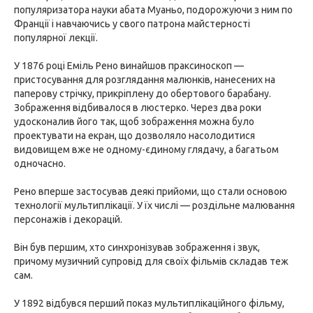
популяризатора науки абата Муаньо, подорожуючи з ним по
Франції і навчаючись у свого патрона майстерності
популярної лекції.
У 1876 році Еміль Рено винайшов праксиноскоп —
пристосування для розглядання малюнків, нанесених на
паперову стрічку, прикріплену до обертового барабану.
Зображення відбивалося в люстерко. Через два роки
удосконалив його так, щоб зображення можна було
проектувати на екран, що дозволяло насолодитися
видовищем вже не одному-єдиному глядачу, а багатьом
одночасно.
Рено вперше застосував деякі прийоми, що стали основою
технології мультиплікації. У їх числі — роздільне малювання
персонажів і декорацій.
Він був першим, хто синхронізував зображення і звук,
причому музичний супровід для своїх фільмів складав теж
сам.
У 1892 відбувся перший показ мультиплікаційного фільму,