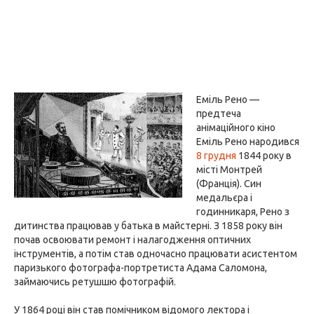
Еміль Рено —
предтеча
анімаційного кіно
Еміль Рено народився
8 грудня
1844 року в
місті Монтрей
(Франція). Син
медальєра і
годинникаря, Рено з
дитинства працював у батька в майстерні. З 1858 року він
почав освоювати ремонт і налагодження оптичних
інструментів, а потім став одночасно працювати асистентом
паризького фотографа-портретиста Адама Саломона,
займаючись ретушшю фотографій.
У 1864 році він став помічником відомого лектора і