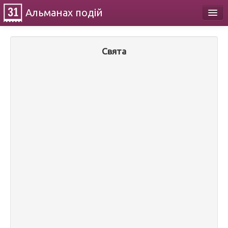
Альманах
подій
Календар
Свята
Про проект
Контакти