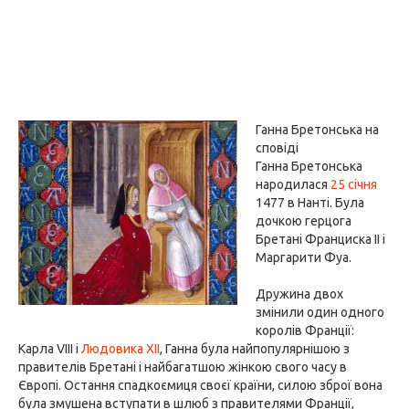
Ганна Бретонська на
сповіді
Ганна Бретонська
народилася
25 січня
1477 в Нанті. Була
дочкою герцога
Бретані Франциска II і
Маргарити Фуа.
Дружина двох
змінили один одного
королів Франції:
Карла VIII і
Людовика XII
, Ганна була найпопулярнішою з
правителів Бретані і найбагатшою жінкою свого часу в
Європі. Остання спадкоємиця своєї країни, силою зброї вона
була змушена вступати в шлюб з правителями Франції,