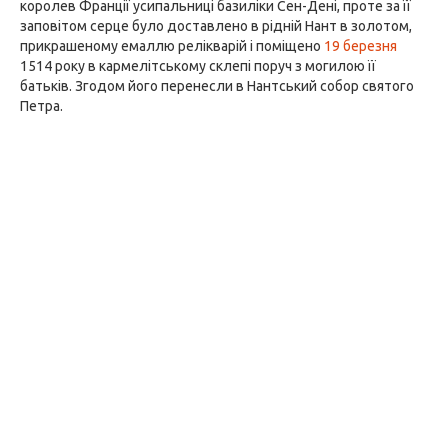
королев Франції усипальниці базиліки Сен-Дені, проте за її
заповітом серце було доставлено в рідній Нант в золотом,
прикрашеному емаллю релікварій і поміщено
19 березня
1514 року в кармелітському склепі поруч з могилою її
батьків. Згодом його перенесли в Нантський собор святого
Петра.