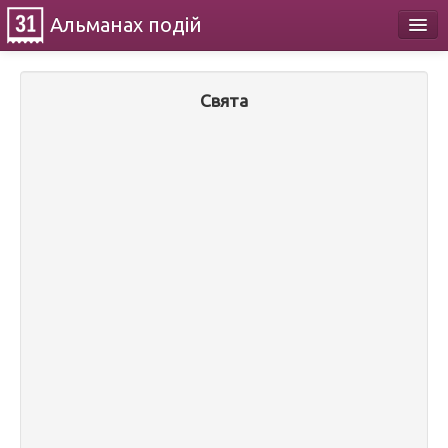
Альманах
подій
Календар
Свята
Про проект
Контакти