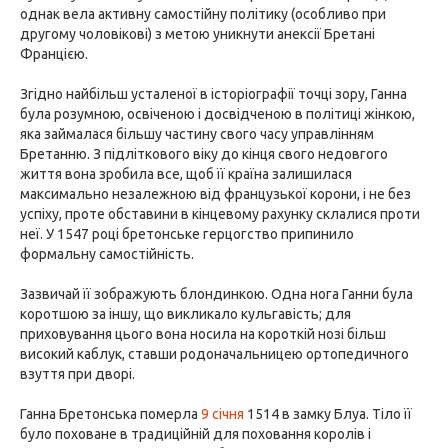
однак вела активну самостійну політику (особливо при
другому чоловікові) з метою уникнути анексії Бретані
Францією.
Згідно найбільш усталеної в історіографії точці зору, Ганна
була розумною, освіченою і досвідченою в політиці жінкою,
яка займалася більшу частину свого часу управлінням
Бретанню. З підліткового віку до кінця свого недовгого
життя вона зробила все, щоб її країна залишилася
максимально незалежною від французької корони, і не без
успіху, проте обставини в кінцевому рахунку склалися проти
неї. У 1547 році бретонське герцогство припинило
формальну самостійність.
Зазвичай її зображують блондинкою. Одна нога Ганни була
коротшою за іншу, що викликало кульгавість; для
приховування цього вона носила на короткій нозі більш
високий каблук, ставши родоначальницею ортопедичного
взуття при дворі.
Ганна Бретонська померла
9 січня
1514 в замку Блуа. Тіло її
було поховане в традиційній для поховання королів і