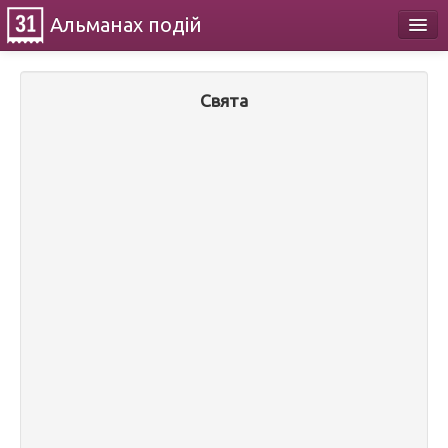
Альманах
подій
Календар
Свята
Про проект
Контакти