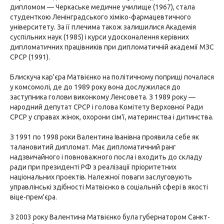
дипломом — Черкаське медичне училище (1967), стала
студенткою Ленінградського хіміко-фармацевтичного
університету. За її плечима також залишилися Академія
суспільних наук (1985) і курси удосконалення керівних
дипломатичних працівників при дипломатичній академії МЗС
СРСР (1991).
Блискуча кар'єра Матвієнко на політичному поприщі почалася
у комсомолі, де до 1989 року вона дослужилася до
заступника голови виконкому Ленсовета. З 1989 року —
народний депутат СРСР і голова Комітету Верховної Ради
СРСР у справах жінок, охорони сім'ї, материнства і дитинства.
З 1991 по 1998 роки Валентина Іванівна проявила себе як
талановитий дипломат. Має дипломатичний ранг
надзвичайного і повноважного посла і входить до складу
ради при президенті РФ з реалізації пріоритетних
національних проектів. Належної поваги заслуговують
управлінські здібності Матвієнко в соціальній сфері в якості
віце-прем'єра.
З 2003 року Валентина Матвієнко була губернатором Санкт-