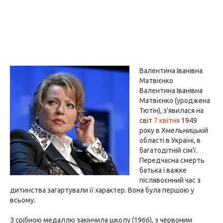
Валентина Іванівна
Матвієнко
Валентина Іванівна
Матвієнко (уроджена
Тютін), з'явилася на
світ
7 квітня
1949
року в Хмельницькій
області в Україні, в
багатодітній сім'ї.
Передчасна смерть
батька і важке
післявоєнний час з
дитинства загартували її характер. Вона була першою у
всьому.
З срібною медаллю закінчила школу (1966), з червоним