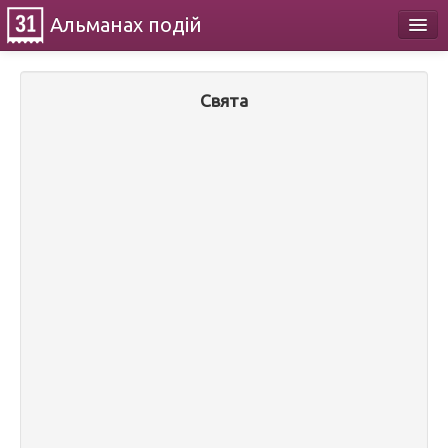
Альманах
подій
Календар
Свята
Про проект
Контакти