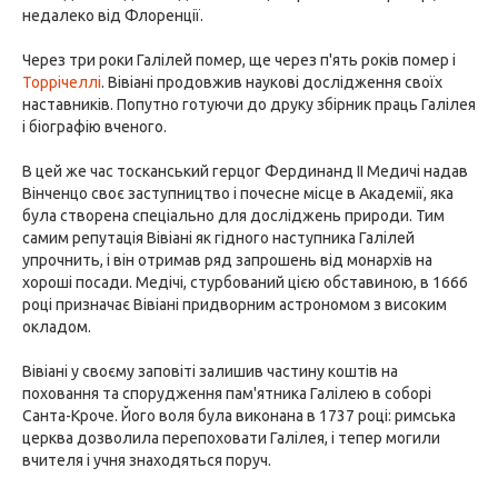
недалеко від Флоренції.
Через три роки Галілей помер, ще через п'ять років помер і
Торрічеллі
. Вівіані продовжив наукові дослідження своїх
наставників. Попутно готуючи до друку збірник праць Галілея
і біографію вченого.
В цей же час тосканський герцог Фердинанд II Медичі надав
Вінченцо своє заступництво і почесне місце в Академії, яка
була створена спеціально для досліджень природи. Тим
самим репутація Вівіані як гідного наступника Галілей
упрочнить, і він отримав ряд запрошень від монархів на
хороші посади. Медічі, стурбований цією обставиною, в 1666
році призначає Вівіані придворним астрономом з високим
окладом.
Вівіані у своєму заповіті залишив частину коштів на
поховання та спорудження пам'ятника Галілею в соборі
Санта-Кроче. Його воля була виконана в 1737 році: римська
церква дозволила перепоховати Галілея, і тепер могили
вчителя і учня знаходяться поруч.