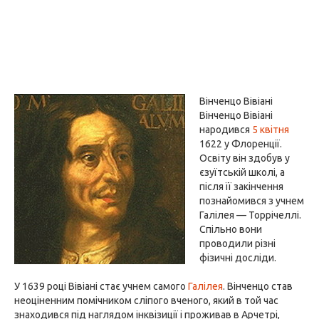
Вінченцо Вівіані
Вінченцо Вівіані
народився
5 квітня
1622 у Флоренції.
Освіту він здобув у
єзуїтській школі, а
після її закінчення
познайомився з учнем
Галілея — Торрічеллі.
Спільно вони
проводили різні
фізичні досліди.
У 1639 році Вівіані стає учнем самого
Галілея
. Вінченцо став
неоціненним помічником сліпого вченого, який в той час
знаходився під наглядом інквізиції і проживав в Арчетрі,