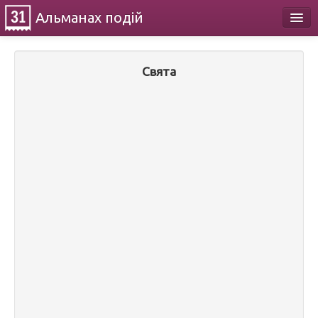
Альманах
подій
Календар
Свята
Про проект
Контакти