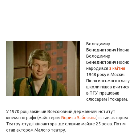
Володимир
Бенедиктович Носик
Володимир
Бенедиктович Носик
народився
3 квітня
1948 року в Москві.
Після восьмого класу
школи пішов вчитися
в ПТУ, працював
слюсарем і токарем.
У 1970 році закінчив Всесоюзний державний інститут
кінематографії (майстерня
Бориса Бабочкіна
) і став актором
Театру-студії кіноактора, де служив майже 25 років. Потім
став актором Малого театру.