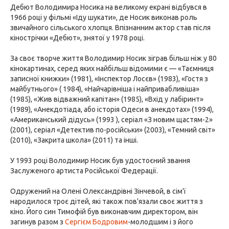
Дебют Володимира Носика на великому екрані відбувся в
1966 році у фільмі «Іду шукати», де Носик виконав роль
звичайного сільського хлопця. Впізнанним актор став після
кінострічки «Дебют», знятої у 1978 році.
За своє творче життя Володимир Носик зіграв більш ніж у 80
кінокартинах, серед яких найбільш відомими є — «Таємниця
записної книжки» (1981), «Інспектор Лосєв» (1983), «Гостя з
майбутнього» ( 1984), «Найчарівніша і найпривабливіша»
(1985), «Жив відважний капітан» (1985), «Вхід у лабіринт»
(1989), «Анекдотіада, або історія Одеси в анекдотах» (1994),
«Американський дідусь» (1993 ), серіал «З новим щастям-2»
(2001), серіал «Детектив по-російськи» (2003), «Темний світ»
(2010), «Закрита школа» (2011) та інші.
У 1993 році Володимир Носик був удостоєний звання
Заслуженого артиста Російської Федерації.
Одружений на Олені Олександрівні Зінчевой, в сім'ї
народилося троє дітей, які також пов'язали своє життя з
кіно. Його син Тимофій був виконавчим директором, він
загинув разом з
Сергієм Бодровим
-молодшим і з його