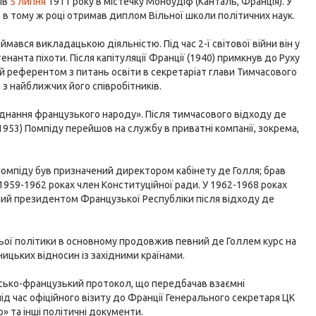
ів
5 липня
1911 року в містечку Монбудіф (Канталь, Франція). У
 в тому ж році отримав диплом Вільної школи політичних наук.
ймався викладацькою діяльністю. Під час 2-ї світової війни він у
енанта піхоти. Після капітуляції Франції (1940) примкнув до Руху
й референтом з питань освіти в секретаріат глави Тимчасового
 з найближчих його співробітників.
'єднання французького народу». Після тимчасового відходу де
(1953) Помпіду перейшов на службу в приватні компанії, зокрема,
Помпіду був призначений директором кабінету де Голля; брав
в 1959-1962 роках член Конституційної ради. У 1962-1968 роках
аний президентом Французької Республіки після відходу де
ьої політики в основному продовжив певний де Голлем курс на
ицьких відносин із західними країнами.
дянсько-французький протокол, що передбачав взаємні
ід час офіційного візиту до Франції Генерального секретаря ЦК
» та інші політичні документи.