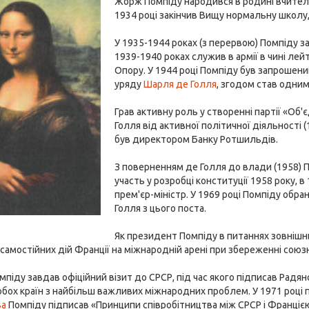
Жорж Помпіду народився в родині вчител
1934 році закінчив Вищу нормальну школу,
У 1935-1944 роках (з перервою) Помпіду за
1939-1940 роках служив в армії в чині лейт
Опору. У 1944 році Помпіду був запрошени
уряду
Шарля де Голля
, згодом став одним
Грав активну роль у створенні партії «Об
Голля від активної політичної діяльності 
був директором Банку Ротшильдів.
З поверненням де Голля до влади (1958) 
участь у розробці конституції 1958 року, 
прем'єр-міністр. У 1969 році Помпіду обр
Голля з цього поста.
Як президент Помпіду в питаннях зовнішн
самостійних дій Франції на міжнародній арені при збереженні союзн
омпіду завдав офіційний візит до СРСР, під час якого підписав Ра
обох країн з найбільш важливих міжнародних проблем. У 1971 році п
ва
Помпіду підписав «Принципи співробітництва між СРСР і Францією