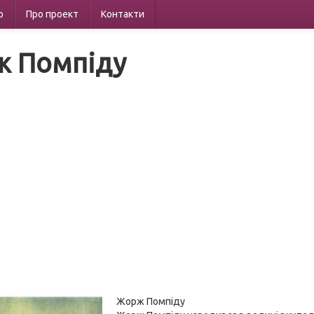
р
Про проект
Контакти
 Помпіду
Жорж Помпіду