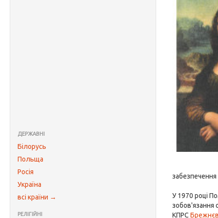
ДЕРЖАВНІ
Білорусь
Польща
Росія
забезпечення 
Україна
У 1970 році П
всі країни →
зобов'язання 
РЕЛІГІЙНІ
КПРС
Брежнє