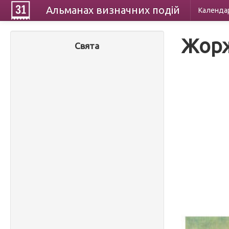
Альманах
визначних
подій
Календа
Жорж
Свята