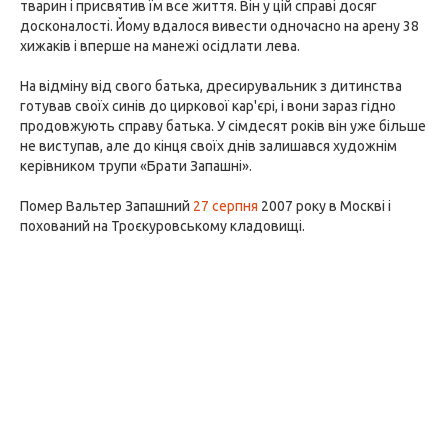
тварин і присвятив їм все життя. Він у цій справі досяг
досконалості. Йому вдалося вивести одночасно на арену 38
хижаків і вперше на манежі осідлати лева.
На відміну від свого батька, дресирувальник з дитинства
готував своїх синів до циркової кар'єрі, і вони зараз гідно
продовжують справу батька. У сімдесят років він уже більше
не виступав, але до кінця своїх днів залишався художнім
керівником трупи «Брати Запашні».
Помер Вальтер Запашний
27 серпня
2007 року в Москві і
похований на Троєкуровському кладовищі.