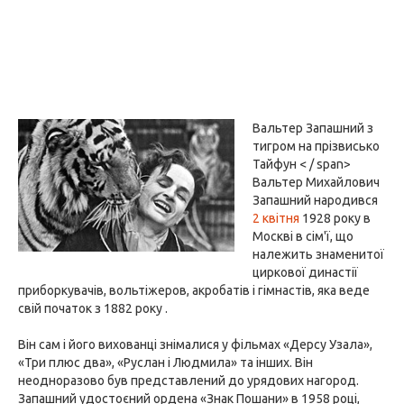
Вальтер Запашний з
тигром на прізвисько
Тайфун < / span>
Вальтер Михайлович
Запашний народився
2 квітня
1928 року в
Москві в сім'ї, що
належить знаменитої
циркової династії
приборкувачів, вольтіжеров, акробатів і гімнастів, яка веде
свій початок з 1882 року .
Він сам і його вихованці знімалися у фільмах «Дерсу Узала»,
«Три плюс два», «Руслан і Людмила» та інших. Він
неодноразово був представлений до урядових нагород.
Запашний удостоєний ордена «Знак Пошани» в 1958 році,