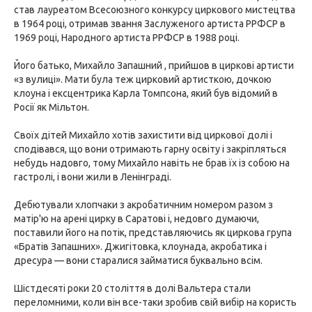
став лауреатом Всесоюзного конкурсу циркового мистецтва
в 1964 році, отримав звання Заслуженого артиста РРФСР в
1969 році, Народного артиста РРФСР в 1988 році.
Його батько, Михайло Запашний , прийшов в циркові артисти
«з вулиці». Мати була теж цирковий артисткою, дочкою
клоуна і ексцентрика Карла Томпсона, який був відомий в
Росії як Мільтон.
Своїх дітей Михайло хотів захистити від циркової долі і
сподівався, що вони отримають гарну освіту і закріпляться
небудь надовго, тому Михайло навіть не брав їх із собою на
гастролі, і вони жили в Ленінграді.
Дебютували хлопчаки з акробатичним номером разом з
матір'ю на арені цирку в Саратові і, недовго думаючи,
поставили його на потік, представляючись як циркова група
«Братів Запашних». Джигітовка, клоунада, акробатика і
дресура — вони старалися займатися буквально всім.
Шістдесяті роки 20 століття в долі Вальтера стали
переломними, коли він все-таки зробив свій вибір на користь