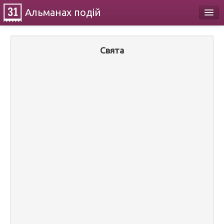
Альманах
подій
Календар
Свята
Про проект
Контакти