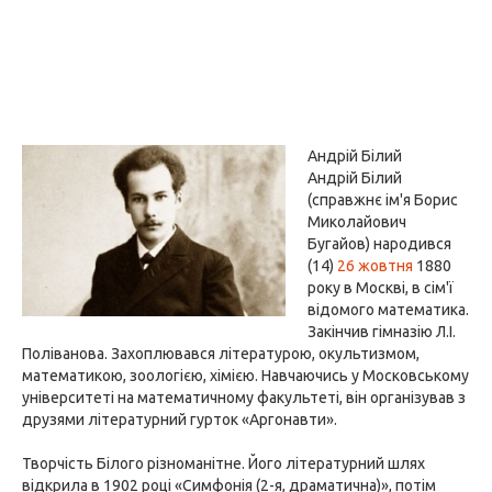
Андрій Білий
Андрій Білий
(справжнє ім'я Борис
Миколайович
Бугайов) народився
(14)
26 жовтня
1880
року в Москві, в сім'ї
відомого математика.
Закінчив гімназію Л.І.
Поліванова. Захоплювався літературою, окультизмом,
математикою, зоологією, хімією. Навчаючись у Московському
університеті на математичному факультеті, він організував з
друзями літературний гурток «Аргонавти».
Творчість Білого різноманітне. Його літературний шлях
відкрила в 1902 році «Симфонія (2-я, драматична)», потім