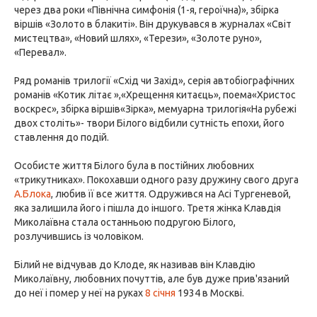
через два роки «Північна симфонія (1-я, героїчна)», збірка
віршів «Золото в блакиті». Він друкувався в журналах «Світ
мистецтва», «Новий шлях», «Терези», «Золоте руно»,
«Перевал».
Ряд романів трилогії «Схід чи Захід», серія автобіографічних
романів «Котик літає »,«Хрещення китаєць», поема«Христос
воскрес», збірка віршів«Зірка», мемуарна трилогія«На рубежі
двох століть»- твори Білого відбили сутність епохи, його
ставлення до подій.
Особисте життя Білого була в постійних любовних
«трикутниках». Покохавши одного разу дружину свого друга
А.Блока
, любив її все життя. Одружився на Асі Тургеневой,
яка залишила його і пішла до іншого. Третя жінка Клавдія
Миколаївна стала останньою подругою Білого,
розлучившись із чоловіком.
Білий не відчував до Клоде, як називав він Клавдію
Миколаївну, любовних почуттів, але був дуже прив'язаний
до неї і помер у неї на руках
8 січня
1934 в Москві.