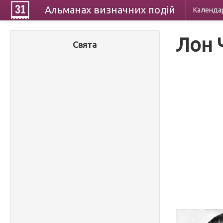
Альманах
визначних
подій
Календа
Лон 
Свята