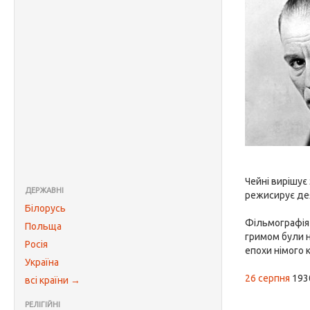
Чейні вирішує
ДЕРЖАВНІ
режисирує дея
Білорусь
Фільмографія 
Польща
гримом були не
Росія
епохи німого 
Україна
26 серпня
1930
всі країни →
РЕЛІГІЙНІ