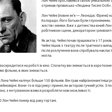
Лон Чейні прославився своєю унікальною з
отримав прізвисько «Людина Тисячі Осіб».
Лон Чейні (повне ім'я — Леонідас Френк) 
Колорадо. Його батьки були глухонімими,
жестів і міміки. Вже з дитинства юний Ло
робітником сцени, декоратором і реквізито
Як актор, Чейні почав працювати з 17 років
Чейні пішов з театру після трагічного ви
після розлучення вона спробувала накласти
могла.
 зосередитися на роботі в кіно. Спочатку він знімається в короткоме
кі фільми, в яких знімається.
Лона Чейні налічує більше 150 фільмів. Він грав найрізноманітніші 
ймовірні. Вони-то в підсумку і принесли акторові гучний успіх. З по
кіно, з ентузіазмом взявся розробляти нові можливості.
 Лон Чейні помер від раку гортані.