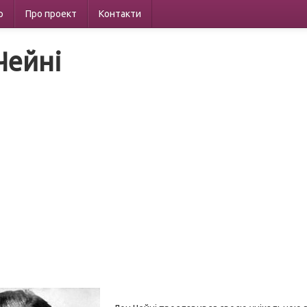
р
Про проект
Контакти
Чейні