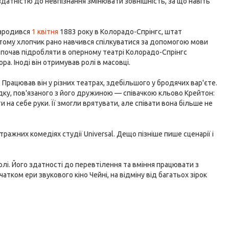
датністю до невпізнання змінювати зовнішність, за що навіть
народився
1 квітня
1883 року в Колорадо-Спрінгс, штат
 тому хлопчик рано навчився спілкуватися за допомогою мови
н почав підробляти в оперному театрі Колорадо-Спрінгс
ра. Іноді він отримував ролі в масовці.
. Працював він у різних театрах, здебільшого у бродячих вар'єте.
падку, пов'язаного з його дружиною — співачкою кльово Крейтон:
 на себе руки. Її змогли врятувати, але співати вона більше не
тражних комедіях студії Universal. Дещо пізніше пише сценарії і
ролі. Його здатності до перевтілення та вміння працювати з
чатком ери звукового кіно Чейні, на відміну від багатьох зірок