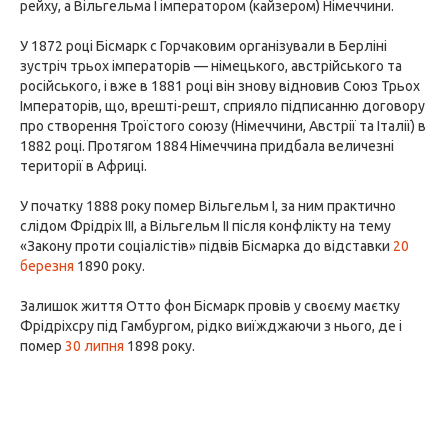
рейху, а Вільгельма I імператором (кайзером) Німеччини.
У 1872 році Бісмарк c Горчаковим організували в Берліні
зустріч трьох імператорів — німецького, австрійського та
російського, і вже в 1881 році він знову відновив Союз Трьох
Імператорів, що, врешті-решт, сприяло підписанню договору
про створення Троїстого союзу (Німеччини, Австрії та Італії) в
1882 році. Протягом 1884 Німеччина придбала величезні
території в Африці.
У початку 1888 року помер Вільгельм I, за ним практично
слідом Фрідріх III, а Вільгельм II після конфлікту на тему
«Закону проти соціалістів» підвів Бісмарка до відставки
20
березня
1890 року.
Залишок життя Отто фон Бісмарк провів у своєму маєтку
Фрідріхсру під Гамбургом, рідко виїжджаючи з нього, де і
помер
30 липня
1898 року.