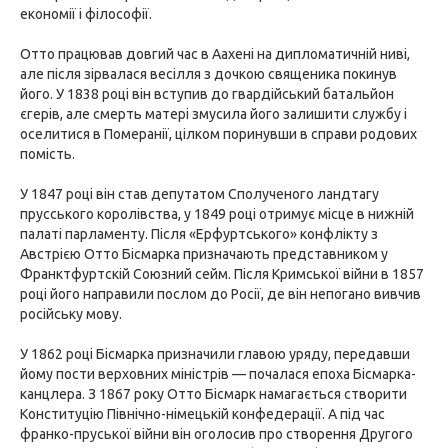
економії і філософії.
Отто працював довгий час в Аахені на дипломатичній ниві,
але після зірвалася весілля з дочкою священика покинув
його. У 1838 році він вступив до гвардійський батальйон
єгерів, але смерть матері змусила його залишити службу і
оселитися в Померанії, цілком поринувши в справи родових
помість.
У 1847 році він став депутатом Сполученого ландтагу
прусського королівства, у 1849 році отримує місце в нижній
палаті парламенту. Після «Ерфуртського» конфлікту з
Австрією Отто Бісмарка призначають представником у
Франктфуртскій Союзний сейм. Після Кримської війни в 1857
році його направили послом до Росії, де він непогано вивчив
російську мову.
У 1862 році Бісмарка призначили главою уряду, передавши
йому пости верховних міністрів — почалася епоха Бісмарка-
канцлера. З 1867 року Отто Бісмарк намагається створити
Конституцію Північно-німецькій конфедерації. А під час
франко-пруської війни він оголосив про створення Другого