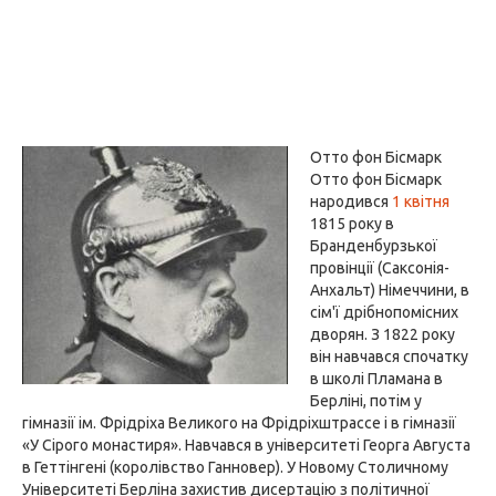
Отто фон Бісмарк
Отто фон Бісмарк
народився
1 квітня
1815 року в
Бранденбурзької
провінції (Саксонія-
Анхальт) Німеччини, в
сім'ї дрібнопомісних
дворян. З 1822 року
він навчався спочатку
в школі Пламана в
Берліні, потім у
гімназії ім. Фрідріха Великого на Фрідріхштрассе і в гімназії
«У Сірого монастиря». Навчався в університеті Георга Августа
в Геттінгені (королівство Ганновер). У Новому Столичному
Університеті Берліна захистив дисертацію з політичної