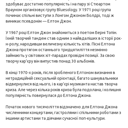
здобуває достатню популярність і на пару зі Стюартом
Брауном організовує групу Bluesology. У 1971 році група
починає спільні виступи з Лонгом Джоном Болдрі, тоді ж
виникає псевдонім — Елтон Джон.
У 1967 році Елтон Джон знайомиться з поетом Берні Топін.
Їхній творчий тандем став одним з найвдаліших в історії рок-
н-ролу, народивши величезну кількість хітів. Пісні Елтона
Джона протягом останнього тридцятиліття незмінно
займають у світових хіт-парадах провідні позиції. За свою
творчу кар'єру він випустив понад 30 альбомів.
В кінці 1970-х років, після зробленого Елтоном визнання в
нетрадиційній сексуальній орієнтації, багато шанувальники
відвернулися від нього, і в кар'єрі музиканта настав творча
криза. Але через кілька років криза була подолана, і колишня
популярність повернулася до Елтона Джона.
Початок нового тисячоліття відзначено для Елтона Джона
численними концертами, гастролями і спільними роботами з
іншими артистами та діячами сучасної поп-культури.