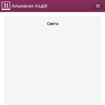
Альманах
подій
Календар
Свята
Про проект
Контакти