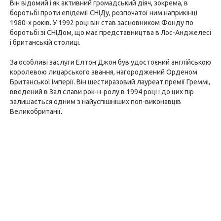
Він відомий і як активний громадський діяч, зокрема, в
боротьбі проти епідемії СНІДу, розпочатої ним наприкінці
1980-х років. У 1992 році він став засновником Фонду по
боротьбі зі СНІДом, що має представництва в Лос-Анджелесі
і британській столиці.
За особливі заслуги Елтон Джон був удостоєний англійською
королевою лицарського звання, нагороджений Орденом
Британської Імперії. Він шестиразовий лауреат премії Греммі,
введений в Зал слави рок-н-ролу в 1994 році і до цих пір
залишається одним з найуспішніших поп-виконавців
Великобританії.