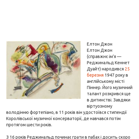
Елтон Джон
Елтон Джон
(справжнє ім'я —
Реджинальд Кеннет
Дуайт) народився
25
березня
1947 року в
англійському місті
Піннер. Його музичний
талант розкрився ще
в дитинстві. Завдяки
віртуозному
володінню фортепіано, в 11 років він удостоївся стипендії
Королівської музичної консерваторії, де навчався потім
протягом шести років.
З 16 років Реджинальд починає грати в пабах і досить скоро