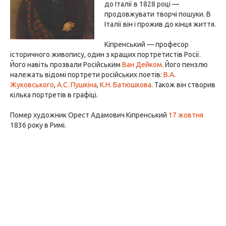
до Італії в 1828 році —
продовжувати творчі пошуки. В
Італії він і прожив до кінця життя.
Кіпренський — професор
історичного живопису, один з кращих портретистів Росії.
Його навіть прозвали Російським
Ван Дейком
. Його пензлю
належать відомі портрети російських поетів:
В.А.
Жуковського
,
А.С. Пушкіна
,
К.Н. Батюшкова
. Також він створив
кілька портретів в графіці.
Помер художник Орест Адамович Кіпренський
17 жовтня
1836 року в Римі.