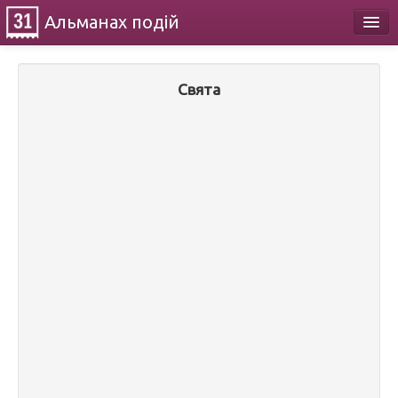
Альманах
подій
Календар
Свята
Про проект
Контакти