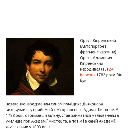
Орест Кіпренський
(Автопортрет,
фрагмент картини)
Орест Адамович
Кіпренський
народився (13)
24
березня
1782 року. Він
був
незаконнонародженим сином поміщика Дьяконова і
виховувався у прийомній сім'ї кріпосного Адама Швальбе. У
1788 році, отримавши вільну, став займатися малюванням в
училище при Академії мистецтв, а потім і в самій Академії,
яку закінчив у 1803 році.