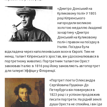
«Дмитро Донський на
Куликовому полі» У 1805
році Кіпренського
нагородили великою
золотою медаллю Академії
за картину «Дмитро
Донський на Куликовому
полі» і правом на поїздку в
Італію. Поїздка була
відкладена через наполеонівських воєн в Європі. Тим не
менш, талант Кіпренського зростав, він удосконалювався в
портретному живописі. Портретним талантом Орест
завоював Італію: в 1816 році йому замовляють автопортрет
для галереї Уффіци у Флоренції.
«Портрет поета Олександра
Сергійовича Пушкіна» До
Петербурга він повернувся в
1823 році і з успіхом продовжив
писати портрети. На рідній землі
душа Ореста не спокійна, і він їде