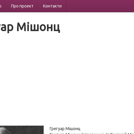
р
Про проект
Контакти
уар Мішонц
Грегуар Мішонц