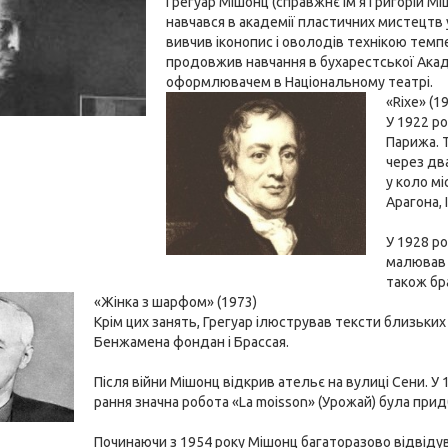
Грегуар Мішонц (справжнє ім'я Григорій М
навчався в академії пластичних мистецтв 
вивчив іконопис і оволодів технікою темпе
продовжив навчання в бухарестської Акад
оформлювачем в Національному театрі.
«Rixe» (1
У 1922 р
Парижа. 
через дв
у коло м
Арагона, 
У 1928 ро
малював 
також бр
«Жінка з шарфом» (1973)
Крім цих занять, Грегуар ілюстрував тексти близьких 
Бенжамена фондан і Брассая.
Після війни Мішонц відкрив ательє на вулиці Сени. У
рання значна робота «La moisson» (Урожай) була пр
Починаючи з 1954 року Мішонц багаторазово відвідув