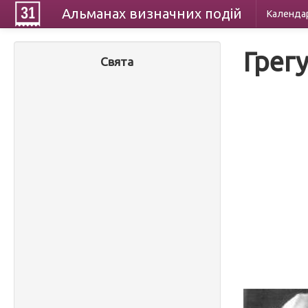
Альманах
визначних
подій
Календа
Грег
Свята