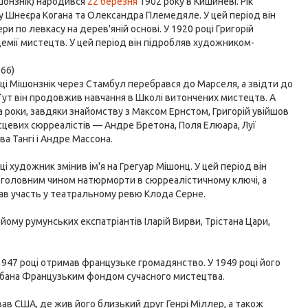
ішонзнік) народився
22 березня
1902 року в Кишиневі. Рік
у Шнеєра Когана та Олександра Племедяле. У цей період він
ри по левкасу на дерев'яній основі. У 1920 році Григорій
емії мистецтв. У цей період він підробляв художником-
966)
оці Мішонзнік через Стамбул перебрався до Марселя, а звідти до
Тут він продовжив навчання в Школі витончених мистецтв. А
а роки, завдяки знайомству з Максом Ернстом, Григорій увійшов
ісцевих сюрреалістів — Андре Бретона, Поля Елюара, Луї
Іва Тангі і Андре Массона.
ці художник змінив ім'я на Грегуар Мішонц. У цей період він
головним чином натюрморти в сюрреалістичному ключі, а
ав участь у театральному ревю Клода Серне.
йому румунських експатріантів Іларій Вирви, Трістана Цари,
 1947 році отримав французьке громадянство. У 1949 році його
идбана Французьким фондом сучасного мистецтва.
ав США, де жив його близький друг Генрі Міллер, а також