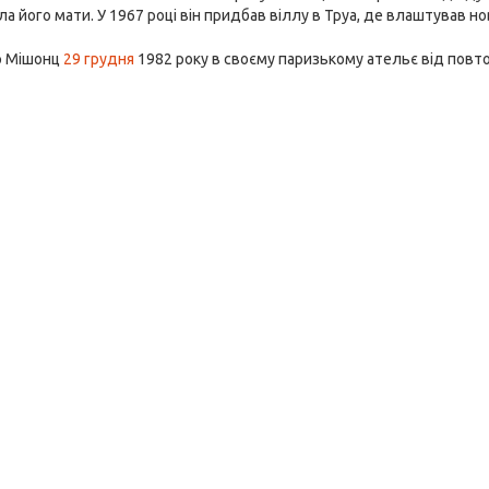
ла його мати. У 1967 році він придбав віллу в Труа, де влаштував н
р Мішонц
29 грудня
1982 року в своєму паризькому ательє від повт