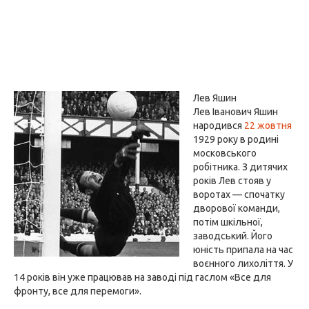
Лев Яшин
Лев Іванович Яшин
народився
22 жовтня
1929 року в родині
московського
робітника. З дитячих
років Лев стояв у
воротах — спочатку
дворової команди,
потім шкільної,
заводський. Його
юність припала на час
воєнного лихоліття. У
14 років він уже працював на заводі під гаслом «Все для
фронту, все для перемоги».