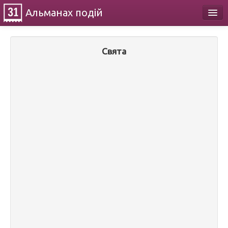
Альманах
подій
Календар
Свята
Про проект
Контакти