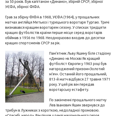
за 50 років. Був капітаном «Динамо», збірній СРСР, збірної
УЄФА, збірної ФІФА.
Грав за збірну ФІФА в 1968, УЄФА (1964), у прощальних
матчах англійця Метьюз і турецького воротаря Тургаю. Тричі
визнавався кращим воротарем сезону. У списках тридцяти
кращих футболістів країни перше місце серед воротарів
обіймав з 1956 по 1968. Неодноразово входив до десятки
кращих спортсменів СРСР за рік.
Пам'ятник Льву Яшину біля стадіону
«Динамо »в Москві Як кращий
футболіст Європи у 1963 році був
нагороджений призом«Золотий
м'яч». Останній його прощальний,
813-й матч відбувся 27 травня 1971
року. У цей рік він передав
воротарську естафету.
По закінченні прощального матчу
Лев Іванович Яшин звернувся до
трибун в Лужниках з короткою, недоладної промовою.
«Спасибі, народ». Він пішов у ранзі національного героя.