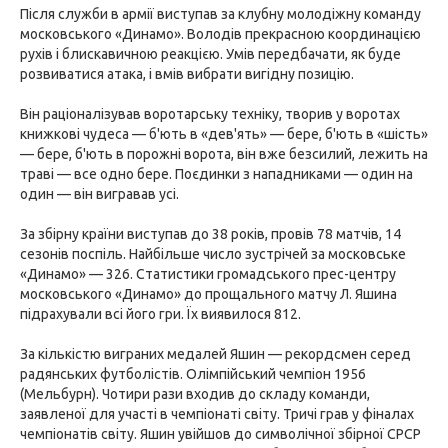
Після служби в армії виступав за клубну молодіжну команду
московського «Динамо». Володів прекрасною координацією
рухів і блискавичною реакцією. Умів передбачати, як буде
розвиватися атака, і вмів вибрати вигідну позицію.
Він раціоналізував воротарську техніку, творив у воротах
книжкові чудеса — б'ють в «дев'ять» — бере, б'ють в «шість»
— бере, б'ють в порожні ворота, він вже безсилий, лежить на
траві — все одно бере. Поєдинки з нападниками — один на
один — він вигравав усі.
За збірну країни виступав до 38 років, провів 78 матчів, 14
сезонів поспіль. Найбільше число зустрічей за московське
«Динамо» — 326. Статистики громадського прес-центру
московського «Динамо» до прощального матчу Л. Яшина
підрахували всі його гри. Їх виявилося 812.
За кількістю виграних медалей Яшин — рекордсмен серед
радянських футболістів. Олімпійський чемпіон 1956
(Мельбурн). Чотири рази входив до складу команди,
заявленої для участі в чемпіонаті світу. Тричі грав у фіналах
чемпіонатів світу. Яшин увійшов до символічної збірної СРСР