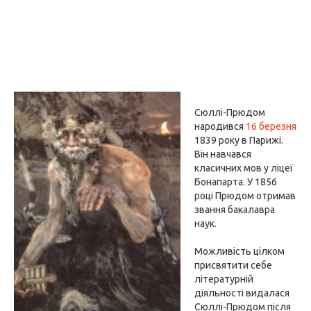
Сюллі-Прюдом
народився
16 березня
1839 року в Парижі.
Він навчався
класичних мов у ліцеї
Бонапарта. У 1856
році Прюдом отримав
звання бакалавра
наук.
Можливість цілком
присвятити себе
літературній
діяльності видалася
Сюллі-Прюдом після