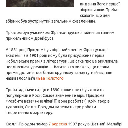
видання його першої
збірки віршів. Треба
сказати, що цей
збірник був зустрінутий загальним схваленням.
Прюдом був учасником Франко-пруської війни і активним
прихильником Дрейфуса.
У 1881 році Прюдом був обраний членом Французької
академії, а в 1901 році йому була присуджена перша
Нобелівська премія з літератури . Звістка про це викликала
неоднозначну реакцію — багато хто вважав, що перша
премія дістанеться більш крупному таланту: найчастіше
називалося ім'я
Льва Толстого
.
Треба відзначити, що в 1890-і роки поет був досить
популярний в Росії. Самое знамените вірш Прюдома
«Розбита ваза» («Не чіпай її, вона розбита»). Крім творів
художніх, Сюллі-Прюдом належать три роботи
теоретичного характеру.
Сюллі-Прюдом помер
7 вересня
1907 року в Шатний-Малабрі