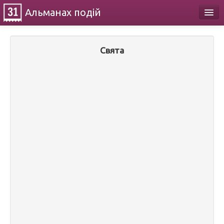
Альманах
подій
Календар
Свята
Про проект
Контакти