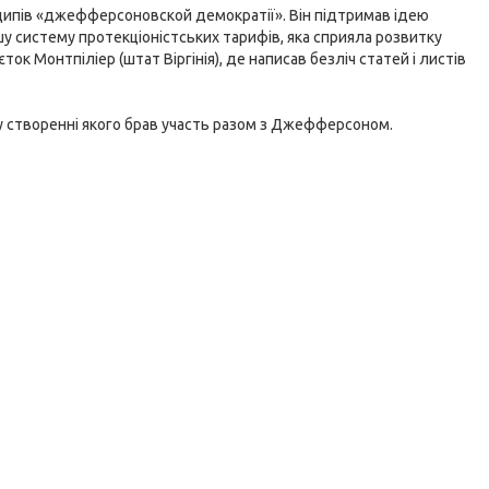
нципів «джефферсоновской демократії». Він підтримав ідею
у систему протекціоністських тарифів, яка сприяла розвитку
ок Монтпіліер (штат Віргінія), де написав безліч статей і листів
у створенні якого брав участь разом з Джефферсоном.