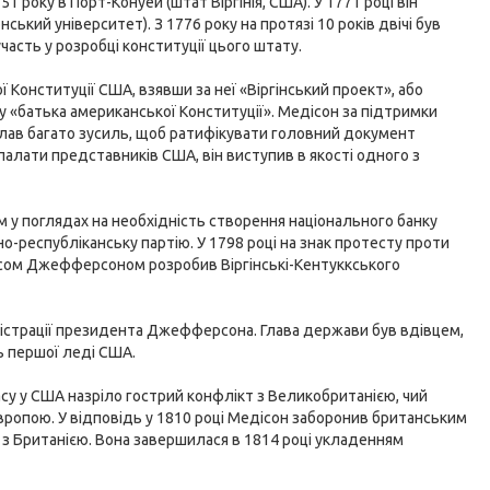
51 року в Порт-Конуей (штат Віргінія, США). У 1771 році він
ський університет). З 1776 року на протязі 10 років двічі був
участь у розробці конституції цього штату.
ї Конституції США, взявши за неї «Віргінський проект», або
у «батька американської Конституції». Медісон за підтримки
лав багато зусиль, щоб ратифікувати головний документ
палати представників США, він виступив в якості одного з
м у поглядах на необхідність створення національного банку
о-республіканську партію. У 1798 році на знак протесту проти
омасом Джефферсоном розробив Віргінські-Кентуккського
ністрації президента Джефферсона. Глава держави був вдівцем,
ь першої леді США.
су у США назріло гострий конфлікт з Великобританією, чий
вропою. У відповідь у 1810 році Медісон заборонив британським
 з Британією. Вона завершилася в 1814 році укладенням