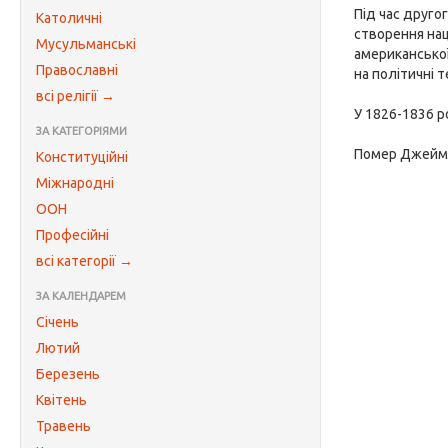
Під час друго
Католичні
створення нац
Мусульманські
американської 
Православні
на політичні т
всі релігії →
У 1826-1836 р
ЗА КАТЕГОРІЯМИ
Помер Джейм
Конституційні
Міжнародні
ООН
Професійні
всі категорії →
ЗА КАЛЕНДАРЕМ
Січень
Лютий
Березень
Квітень
Травень