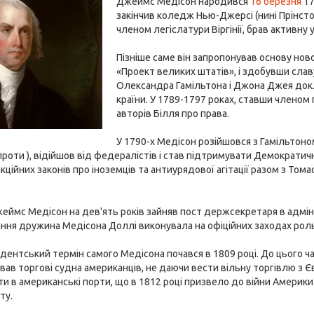
Джеймс Медісон народився
16 березня
17
закінчив коледж Нью-Джерсі (нині Прінстон
членом легіслатури Віргінії, брав активну 
Пізніше саме він запропонував основу ново
«Проект великих штатів», і здобувши слав
Олександра Гамільтона і Джона Джея док
країни. У 1789-1797 роках, ставши членом 
авторів Білля про права.
У 1790-х Медісон розійшовся з Гамільтоно
проти ), відійшов від федералістів і став підтримувати Демократичн
кційних законів про іноземців та антиурядової агітації разом з Т
жеймс Медісон на дев'ять років зайняв пост держсекретаря в адмі
хання дружина Медісона Доллі виконувала на офіційних заходах рол
ентський термін самого Медісона почався в 1809 році. До цього ча
ав торгові судна американців, не даючи вести вільну торгівлю з Є
и в американські порти, що в 1812 році призвело до війни Америки
ту.