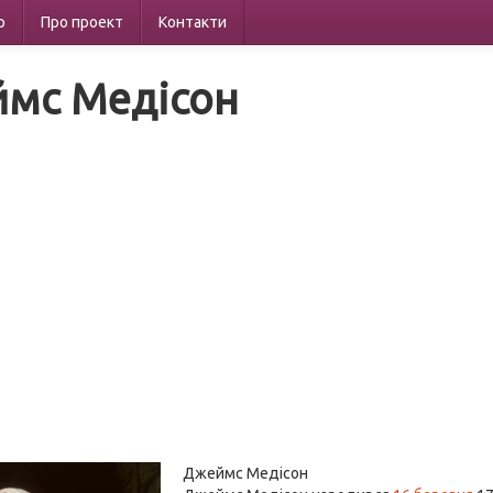
р
Про проект
Контакти
мс Медісон
Джеймс Медісон