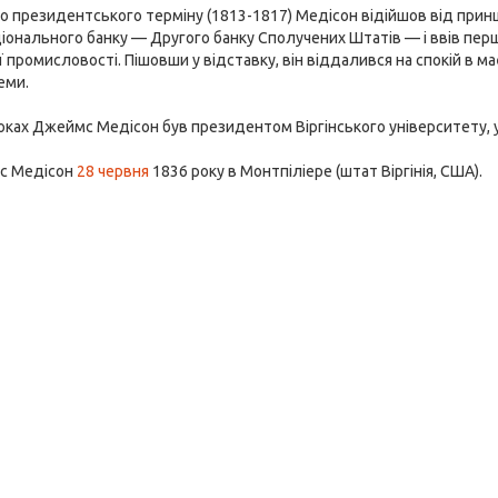
го президентського терміну (1813-1817) Медісон відійшов від при
іонального банку — Другого банку Сполучених Штатів — і ввів перш
промисловості. Пішовши у відставку, він віддалився на спокій в маєт
еми.
оках Джеймс Медісон був президентом Віргінського університету, 
с Медісон
28 червня
1836 року в Монтпіліере (штат Віргінія, США).