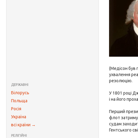
(Медісон був 
ухвалення реа
резолюцію.
ДЕРЖАВНІ
Білорусь
У 1801 році Д
і на його про
Польща
Росія
Перший презид
Україна
флот затримув
судам заходит
всі країни →
Гентського сві
РЕЛІГІЙНІ