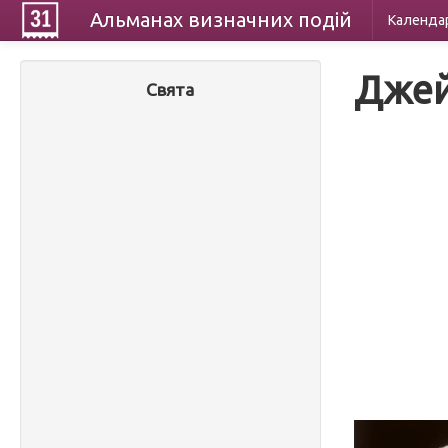
Альманах
визначних
подій
Календа
Джей
Свята