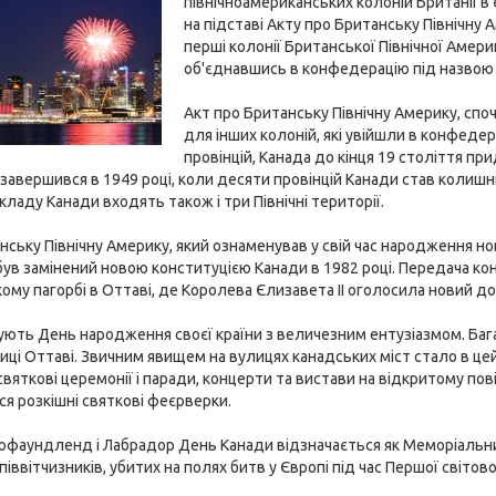
північноамериканських колоній Британії в
на підставі Акту про Британську Північну 
перші колонії Британської Північної Амери
об'єднавшись в конфедерацію під назвою Д
Акт про Британську Північну Америку, спо
для інших колоній, які увійшли в конфеде
провінцій, Канада до кінця 19 століття п
завершився в 1949 році, коли десяти провінцій Канади став колиш
кладу Канади входять також і три Північні території.
нську Північну Америку, який ознаменував у свій час народження но
був замінений новою конституцією Канади в 1982 році. Передача кон
му пагорбі в Оттаві, де Королева Єлизавета II оголосила новий д
ують День народження своєї країни з величезним ентузіазмом. Баг
лиці Оттаві. Звичним явищем на вулицях канадських міст стало в цей
вяткові церемонії і паради, концерти та вистави на відкритому повіт
я розкішні святкові феєрверки.
ьюфаундленд і Лабрадор День Канади відзначається як Меморіальни
співвітчизників, убитих на полях битв у Європі під час Першої світово