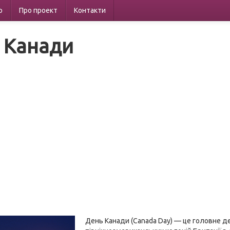
р
Про проект
Контакти
 Канади
День Канади (Canada Day) — це головне де