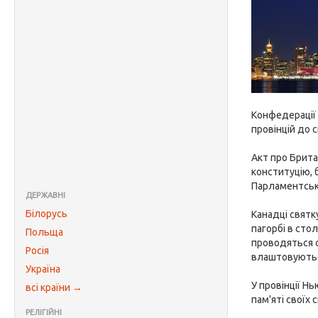
Конфедерації 
провінцій до с
Акт про Брита
конституцію, 
Парламентсько
ДЕРЖАВНІ
Білорусь
Канадці святк
пагорбі в сто
Польща
проводяться с
Росія
влаштовуютьс
Україна
У провінції Н
всі країни →
пам'яті своїх 
РЕЛІГІЙНІ