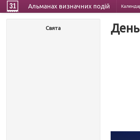
Альманах
визначних
подій
Календа
День
Свята