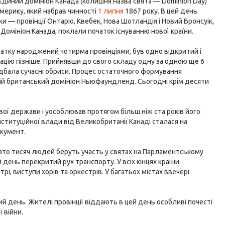
 єдиний домініон Канада (колишня назва свята — Dominion Day)
Америку, який набрав чинності
1 липня
1867 року. В цей день
ки — провінції Онтаріо, Квебек, Нова Шотландія і Новий Бронсуік,
омініон Канада, поклали початок існуванню нової країни.
чатку народжений чотирма провінціями, був одно відкритий і
рацію пізніше. Прийнявши до свого складу одну за одною ще 6
ридбала сучасні обриси. Процес остаточного формування
ній британський домініон Ньюфаундленд. Сьогодні крім десяти
вої держави і уособлював протягом більш ніж ста років його
ституційної влади від Великобританії Канаді сталася на
окумент.
ато тисяч людей беруть участь у святах на Парламентському
 день перекритий рух транспорту. У всіх кінцях країни
рі, виступи хорів та оркестрів. У багатьох містах ввечері
й день. Жителі провінції віддають в цей день особливі почесті
ї війни.