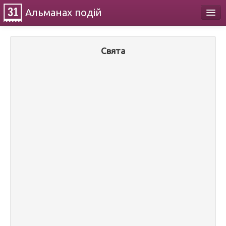
Альманах
подій
Календар
Свята
Про проект
Контакти