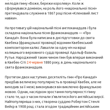
мелодія гімну «Боже, бережи королеву». Коли ж
сформувався домініон, на роль його «національної пісні»
претендувала служіння в 1867 році пісня «Кленовий лист
навіки».
На противагу цій національній пісні англоканадцев і була
складена національна пісня франкоканадцев — «Про
Канада!». Вона була написана в дні підготовки до свята
Квебека (французької провінції) відомим Квебекський
композитором калікс Лавалли за одну ніч на вірші
колишнього верховного судді провінції Адольф-Базиль
Рутье. Народжений таким чином гімн був вперше виконаний
в Квебек-Сіті
24 червня
1880 року, в день національного
свята франкоканадцев.
Протягом двох наступних десятиліть гімн «Про Канада!»
придбав величезну популярність в провінції Квебек, але не
виходив за її межі; виконувався він виключно французькою
мовою. Однак, наслідком зростання популярності гімну
стало те, що з часом почали з'являтися його англійські версії.
Найпопулярніша з них, створена суддею Робертом Стенлі
Вейєр в 1908 році, стала згодом традиційним англійським