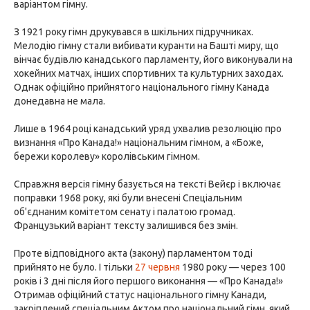
варіантом гімну.
З 1921 року гімн друкувався в шкільних підручниках.
Мелодію гімну стали вибивати куранти на Башті миру, що
вінчає будівлю канадського парламенту, його виконували на
хокейних матчах, інших спортивних та культурних заходах.
Однак офіційно прийнятого національного гімну Канада
донедавна не мала.
Лише в 1964 році канадський уряд ухвалив резолюцію про
визнання «Про Канада!» національним гімном, а «Боже,
бережи королеву» королівським гімном.
Справжня версія гімну базується на тексті Вейєр і включає
поправки 1968 року, які були внесені Спеціальним
об'єднаним комітетом сенату і палатою громад.
Французький варіант тексту залишився без змін.
Проте відповідного акта (закону) парламентом тоді
прийнято не було. І тільки
27 червня
1980 року — через 100
років і 3 дні після його першого виконання — «Про Канада!»
Отримав офіційний статус національного гімну Канади,
закріплений спеціальним Актом про національний гімн, який