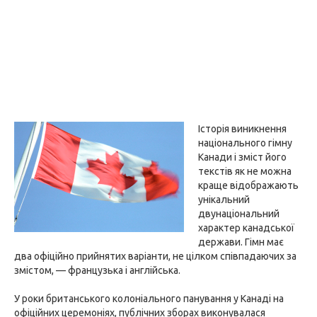
Історія виникнення
національного гімну
Канади і зміст його
текстів як не можна
краще відображають
унікальний
двунаціональний
характер канадської
держави. Гімн має
два офіційно прийнятих варіанти, не цілком співпадаючих за
змістом, — французька і англійська.
У роки британського колоніального панування у Канаді на
офіційних церемоніях, публічних зборах виконувалася