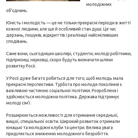
молодіжних
об'єднань.
Юність і молодість — це не тільки прекрасні періоди в житті
кожної людини, але ще й особливий стан душі. Це час
дерзань, пошуків, відкриттів і реалізації найсміливіших
сподівань.
Саме вони, сьогоднішні школярі, студенти, молоді робітники,
підприємці, науковці, скоро будуть визначати шляхи
розвитку Росії.
У Росії дуже багато робиться для того, щоб молодь мала
прекрасні перспективи. Турбота про молоде покоління є
важливою частиною соціальної політики. Розроблена і
здійснюється молодіжна політика. Держава підтримує
молоді сім'ї.
Розширюються можливості для отримання середньої,
вищої, спеціальної освіти. Широкий розвиток отримали
юнацькі та молодіжні клуби та центри. Велика увага
приділяється зниженню молодіжного безробіття.