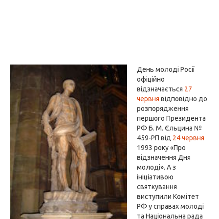
День молоді Росії
офіційно
відзначається
27
червня
відповідно до
розпорядження
першого Президента
РФ Б. М. Єльцина №
459-РП від
24 червня
1993 року «Про
відзначення Дня
молоді». А з
ініціативою
святкування
виступили Комітет
РФ у справах молоді
та Національна рада