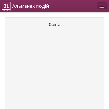
Альманах
подій
Календар
Свята
Про проект
Контакти