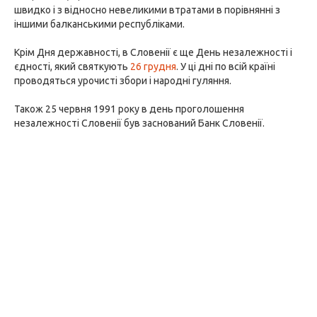
швидко і з відносно невеликими втратами в порівнянні з
іншими балканськими республіками.
Крім Дня державності, в Словенії є ще День незалежності і
єдності, який святкують
26 грудня
. У ці дні по всій країні
проводяться урочисті збори і народні гуляння.
Також 25 червня 1991 року в день проголошення
незалежності Словенії був заснований Банк Словенії.