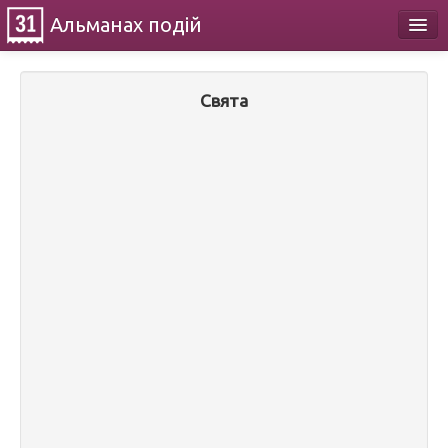
Альманах
подій
Календар
Свята
Про проект
Контакти