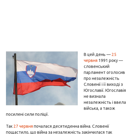
В цей день —
25
червня
1991 року —
словенський
парламент оголосив
про незалежність
Словенії і її виході з
Югославії. Югославія
не визнала
незалежність і ввела
війська, а також
посилені сили поліції.
Так
27 червня
почалася десятиденна війна. Словенії
пощастило, що війна за незалежність закінчилася так