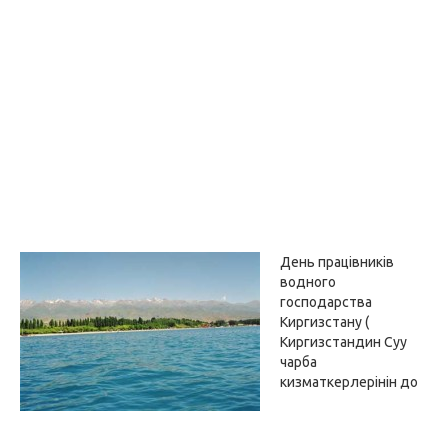
День працівників
водного
господарства
Киргизстану (
Киргизстандин Суу
чарба
кизматкерлерінін до