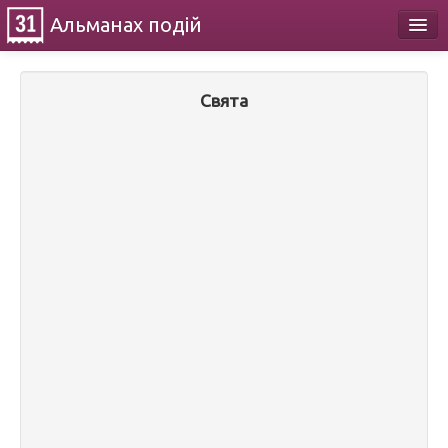
Альманах
подій
Календар
Свята
Про проект
Контакти