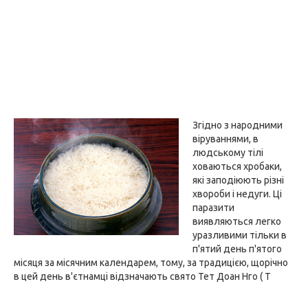
Згідно з народними
віруваннями, в
людському тілі
ховаються хробаки,
які заподіюють різні
хвороби і недуги. Ці
паразити
виявляються легко
уразливими тільки в
п'ятий день п'ятого
місяця за місячним календарем, тому, за традицією, щорічно
в цей день в'єтнамці відзначають свято Тет Доан Нго ( T