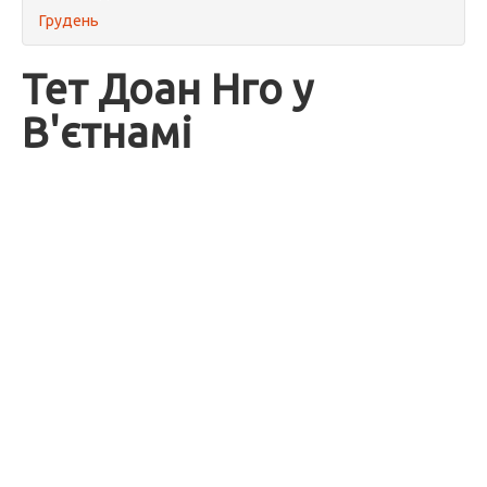
Грудень
Тет Доан Нго у
В'єтнамі