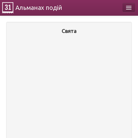
Альманах
подій
Календар
Свята
Про проект
Контакти