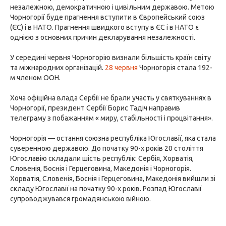
незалежною, демократичною і цивільним державою. Метою
Чорногорії буде прагнення вступити в Європейський союз
(ЄС) і в НАТО. Прагнення швидкого вступу в ЄС і в НАТО є
однією з основних причин декларування незалежності.
У середині червня Чорногорію визнали більшість країн світу
та міжнародних організацій.
28 червня
Чорногорія стала 192-
м членом ООН.
Хоча офіційна влада Сербії не брали участь у святкуваннях в
Чорногорії, президент Сербії Борис Тадіч направив
телеграму з побажанням « миру, стабільності і процвітання».
Чорногорія — остання союзна республіка Югославії, яка стала
суверенною державою. До початку 90-х років 20 століття
Югославію складали шість республік: Сербія, Хорватія,
Словенія, Боснія і Герцеговина, Македонія і Чорногорія.
Хорватія, Словенія, Боснія і Герцеговина, Македонія вийшли зі
складу Югославії на початку 90-х років. Розпад Югославії
супроводжувався громадянською війною.