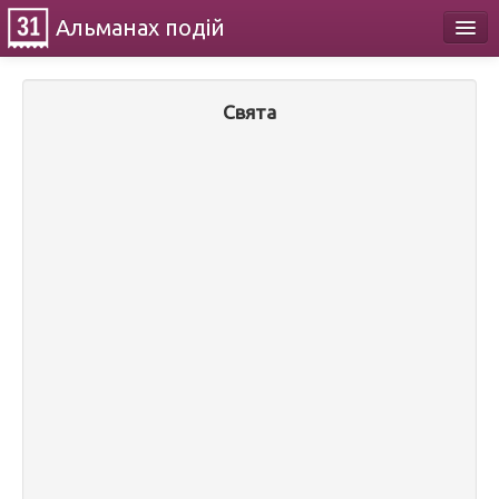
Альманах
подій
Календар
Свята
Про проект
Контакти