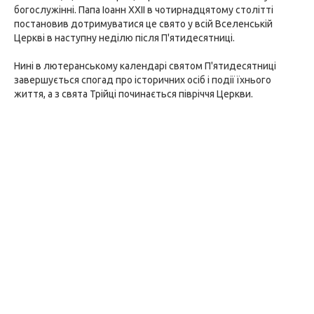
богослужінні. Папа Іоанн XXII в чотирнадцятому столітті
постановив дотримуватися це свято у всій Вселенській
Церкві в наступну неділю після П'ятидесятниці.
Нині в лютеранському календарі святом П'ятидесятниці
завершується спогад про історичних осіб і події їхнього
життя, а з свята Трійці починається півріччя Церкви.