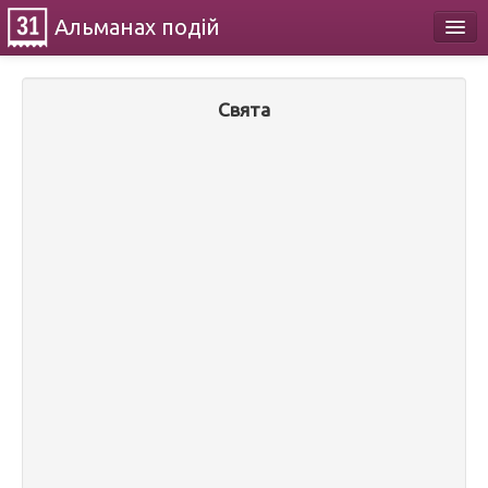
Альманах
подій
Календар
Свята
Про проект
Контакти