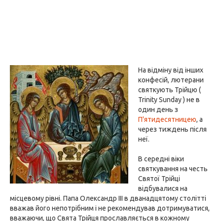
На відміну від інших
конфесій, лютерани
святкують Трійцю (
Trinity Sunday ) не в
один день з
П'ятидесятницею
, а
через тиждень після
неї.
В середні віки
святкування на честь
Святої Трійці
відбувалися на
місцевому рівні. Папа Олександр III в дванадцятому столітті
вважав його непотрібним і не рекомендував дотримуватися,
вважаючи, що Свята Трійця прославляється в кожному