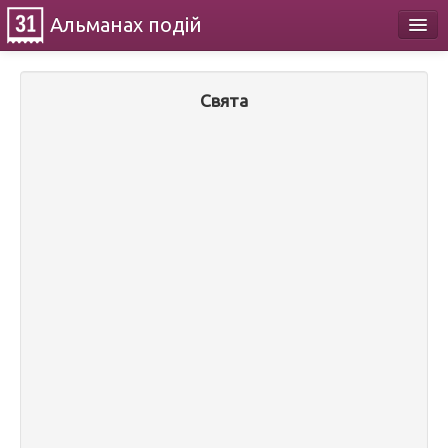
Альманах
подій
Календар
Свята
Про проект
Контакти