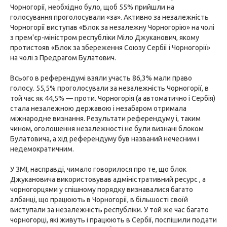
Чорногорії, необхідно було, щоб 55% прийшли на
голосування проголосували «за». Активно за незалежність
Чорногорії виступав «Блок за незалежну Чорногорію» на чолі
з прем'єр-міністром республіки Міло Джуканович, якому
протистояв «Блок за збереження Союзу Сербії і Чорногорії»
на чолі з Предрагом Булатович.
Всього в референдумі взяли участь 86,3% мали право
голосу. 55,5% проголосували за незалежність Чорногорії, в
той час як 44,5% — проти. Чорногорія (а автоматично і Сербія)
стала незалежною державою і незабаром отримала
міжнародне визнання. Результати референдуму і, таким
чином, оголошення незалежності не були визнані блоком
Булатовича, а хід референдуму був названий нечесним і
недемократичним.
У ЗМІ, насправді, чимало говорилося про те, що блок
Джукановича використовував адміністративний ресурс , а
чорногорцями у спішному порядку визнавалися багато
албанці, що працюють в Чорногорії, в більшості своїй
виступали за незалежність республіки. У той же час багато
чорногорці, які живуть і працюють в Сербії, поспішили подати