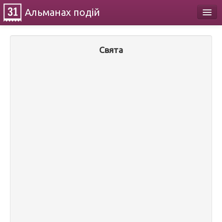
Альманах
подій
Календар
Свята
Про проект
Контакти