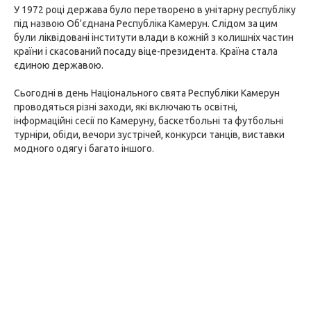
У 1972 році держава було перетворено в унітарну республіку
під назвою Об'єднана Республіка Камерун. Слідом за цим
були ліквідовані інститути влади в кожній з колишніх частин
країни і скасований посаду віце-президента. Країна стала
єдиною державою.
Сьогодні в день Національного свята Республіки Камерун
проводяться різні заходи, які включають освітні,
інформаційні сесії по Камеруну, баскетбольні та футбольні
турніри, обіди, вечори зустрічей, конкурси танців, виставки
модного одягу і багато іншого.