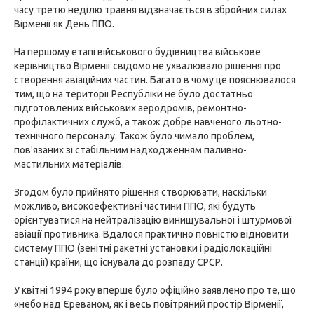
часу третю неділю травня відзначається в збройних силах
Вірменії як День ППО.
На першому етапі військового будівництва військове
керівництво Вірменії свідомо не ухвалювало рішення про
створення авіаційних частин. Багато в чому це пояснювалося
тим, що на території Республіки не було достатньо
підготовлених військових аеродромів, ремонтно-
профілактичних служб, а також добре навченого льотно-
технічного персоналу. Також було чимало проблем,
пов'язаних зі стабільним надходженням паливно-
мастильних матеріалів.
Згодом було прийнято рішення створювати, наскільки
можливо, високоефективні частини ППО, які будуть
орієнтуватися на нейтралізацію винищувальної і штурмової
авіації противника. Вдалося практично повністю відновити
систему ППО (зенітні ракетні установки і радіолокаційні
станції) країни, що існувала до розпаду СРСР.
У квітні 1994 року вперше було офіційно заявлено про те, що
«небо над Єреваном, як і весь повітряний простір Вірменії,