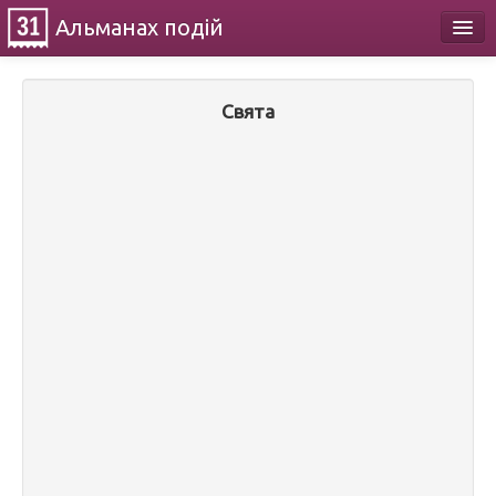
Альманах
подій
Календар
Свята
Про проект
Контакти