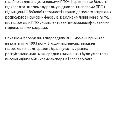
надійно захищене установками ППО». Керівництво Вірменії
підкреслює, що чималу роль у відновленні системи ППО і
підвищенні її бойової готовності зіграли допомогу і сприяння
російських військових фахівців. Важливим чинником є ??і те,
що підрозділи ППО укомплектовані висококваліфікованими
національними кадрами.
Початком формування підрозділів ВПС Вірменії прийнято
вважати літо 1993 року. Згодом вірменські авіаційні
підрозділи неодноразово брали участь у різних
республіканських і міжнародних навчаннях і були удостоєні
високої оцінки військових експертів і спостерігачів.