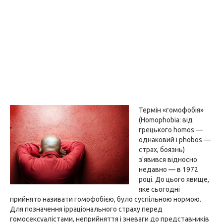
Термін «гомофобія»
(Homophobia: від
грецького homоs —
однаковий і phоbos —
страх, боязнь)
з'явився відносно
недавно — в 1972
році. До цього явище,
яке сьогодні
прийнято називати гомофобією, було суспільною нормою.
Для позначення ірраціонального страху перед
гомосексуалістами, неприйняття і зневаги до представників