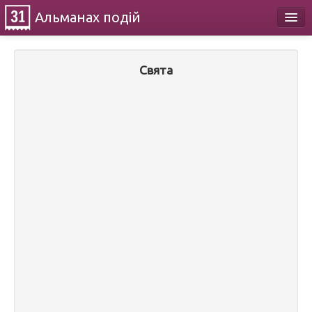
Альманах
подій
Календар
Свята
Про проект
Контакти