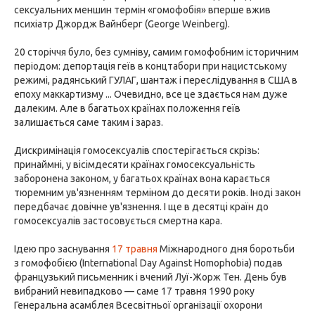
сексуальних меншин термін «гомофобія» вперше вжив
психіатр Джордж Вайнберг (George Weinberg).
20 сторіччя було, без сумніву, самим гомофобним історичним
періодом: депортація геїв в концтабори при нацистському
режимі, радянський ГУЛАГ, шантаж і переслідування в США в
епоху маккартизму ... Очевидно, все це здається нам дуже
далеким. Але в багатьох країнах положення геїв
залишається саме таким і зараз.
Дискримінація гомосексуалів спостерігається скрізь:
принаймні, у вісімдесяти країнах гомосексуальність
заборонена законом, у багатьох країнах вона карається
тюремним ув'язненням терміном до десяти років. Іноді закон
передбачає довічне ув'язнення. І ще в десятці країн до
гомосексуалів застосовується смертна кара.
Ідею про заснування
17 травня
Міжнародного дня боротьби
з гомофобією (International Day Against Homophobia) подав
французький письменник і вчений Луї-Жорж Тен. День був
вибраний невипадково — саме 17 травня 1990 року
Генеральна асамблея Всесвітньої організації охорони