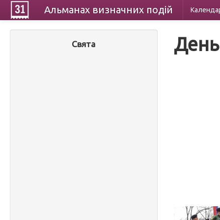
Альманах
визначних
подій
Календа
День
Свята