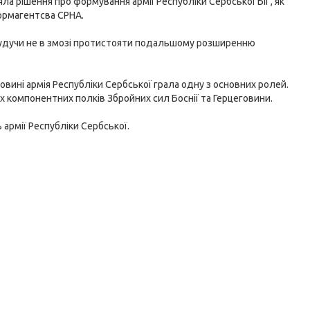
няла рішення про формування армії Республіки Сербської БіГ, як
формагентсва СРНА.
, будучи не в змозі протистояти подальшому розширенню
еговині армія Республіки Сербської грала одну з основних ролей.
х компонентних полків Збройних сил Боснії та Герцеговини.
армії Республіки Сербської.