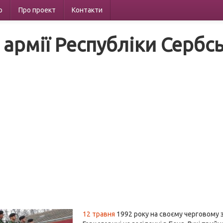
р
Про проект
Контакти
 армії Республіки Сербсь
12 травня
1992 року на своєму черговому з