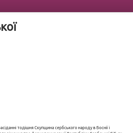
кої
асіданні тодішня Скупщина сербського народу в Боснії і