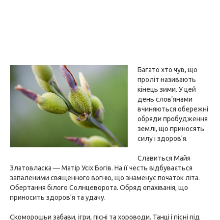
Багато хто чув, що
проліт називають
кінець зими. У цей
день слов'янами
вчиняються обережні
обряди пробудження
землі, що приносять
силу і здоров'я.
Славиться Майя
Златовласка — Матір Усіх Богів. На її честь відбувається
запаленими священного вогню, що знаменує початок літа.
Обертання білого Солнцеворота. Обряд опахіванія, що
приносить здоров'я та удачу.
Скоморошьи забави, ігри, пісні та хороводи. Танці і пісні під