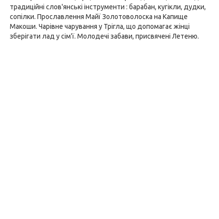
традиційні слов'янські інструменти : барабан, кугікли, дудки,
сопілки. Прославлення Майї Золотоволоска на Капище
Макоши. Чарівне чарування у Трігла, що допомагає жінці
зберігати лад у сім'ї. Молодечі забави, присвячені Летеню.