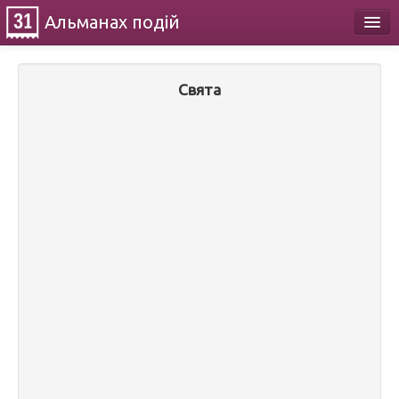
Альманах
подій
Календар
Свята
Про проект
Контакти