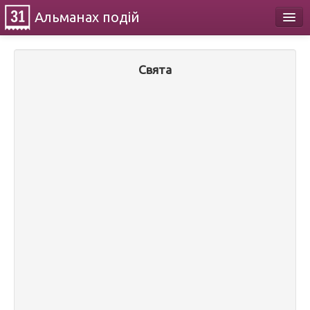
Альманах
подій
Календар
Свята
Про проект
Контакти