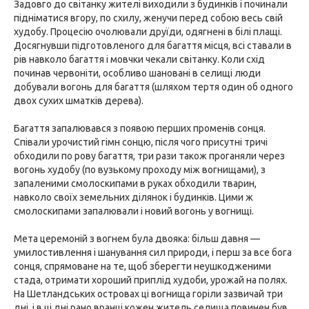
Задовго до світанку жителі виходили з будинків і починали
підніматися вгору, по схилу, женучи перед собою весь свій
худобу. Процесію очолювали друїди, одягнені в білі плащі.
Досягнувши підготовленого для багаття місця, всі ставали в
рів навколо багаття і мовчки чекали світанку. Коли схід
починав червоніти, особливо шановані в селищі люди
добували вогонь для багаття (шляхом тертя один об одного
двох сухих шматків дерева).
Багаття запалювався з появою перших променів сонця.
Співали урочистий гімн сонцю, після чого присутні тричі
обходили по рову багаття, три рази також проганяли через
вогонь худобу (по вузькому проходу між вогнищами), з
запаленими смолоскипами в руках обходили тварин,
навколо своїх земельних ділянок і будинків. Цими ж
смолоскипами запалювали і новий вогонь у вогнищі.
Мета церемоній з вогнем була двояка: більш давня —
умилостивлення і шанування сил природи, і перш за все бога
сонця, спрямоване на те, щоб зберегти неушкодженими
стада, отримати хороший приплід худоби, урожай на полях.
На Шетландських островах ці вогнища горіли зазвичай три
дні, і в ці дні рано вранці кожен житель селища повинен був