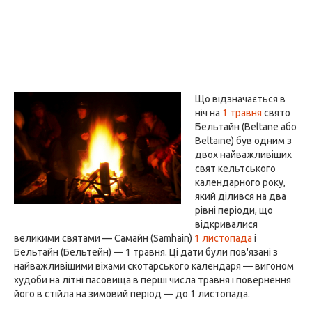
Що відзначається в
ніч на
1 травня
свято
Бельтайн (Beltane або
Beltaine) був одним з
двох найважливіших
свят кельтського
календарного року,
який ділився на два
рівні періоди, що
відкривалися
великими святами — Самайн (Samhain)
1 листопада
і
Бельтайн (Бельтейн) — 1 травня. Ці дати були пов'язані з
найважливішими віхами скотарського календаря — вигоном
худоби на літні пасовища в перші числа травня і повернення
його в стійла на зимовий період — до 1 листопада.