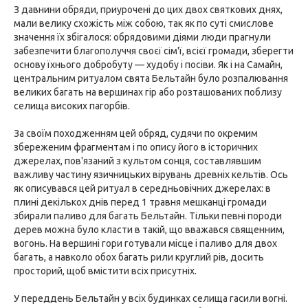
З давнини обряди, приурочені до цих двох святкових днях,
мали велику схожість між собою, так як по суті смислове
значення їх збігалося: обрядовими діями люди прагнули
забезпечити благополуччя своєї сім'ї, всієї громади, зберегти
основу їхнього добробуту — худобу і посіви. Як і на Самайн,
центральним ритуалом свята Бельтайн було розпалювання
великих багать на вершинах гір або розташованих поблизу
селища високих пагорбів.
За своїм походженням цей обряд, судячи по окремим
збереженим фрагментам і по опису його в історичних
джерелах, пов'язаний з культом сонця, составлявшим
важливу частину язичницьких вірувань древніх кельтів. Ось
як описувався цей ритуал в середньовічних джерелах: в
плині декількох днів перед 1 травня мешканці громади
збирали паливо для багать Бельтайн. Тільки певні породи
дерев можна було класти в такій, що вважався священним,
вогонь. На вершині гори готували місце і паливо для двох
багать, а навколо обох багать рили круглий рів, досить
просторий, щоб вмістити всіх присутніх.
У переддень Бельтайн у всіх будинках селища гасили вогні.