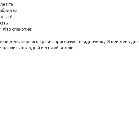
летіть!
набридла
поїла!
сіть
, літо спекотне!
чий день першого травня присвячують відпочинку. В цей день до в
чищаючись холодній весняній водою.