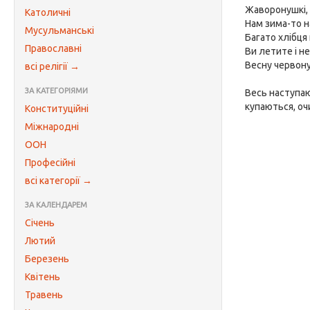
Жаворонушкі, 
Католичні
Нам зима-то 
Мусульманські
Багато хлібця 
Православні
Ви летите і не
Весну червону
всі релігії →
ЗА КАТЕГОРІЯМИ
Весь наступаю
купаються, о
Конституційні
Міжнародні
ООН
Професійні
всі категорії →
ЗА КАЛЕНДАРЕМ
Січень
Лютий
Березень
Квітень
Травень