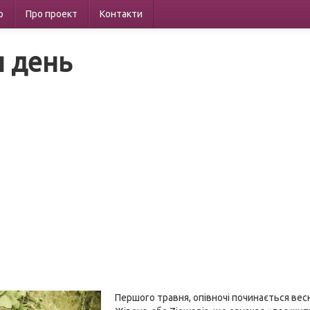
р
Про проект
Контакти
н день
Першого травня, опівночі починається весн