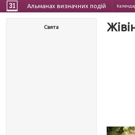
Альманах
визначних
подій
Календа
Жіві
Свята