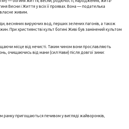
ття») — богиня життя, весни, родючості, народження, жита-
иня Весни і Життя у всіх її проявах. Вона — подателька
 власне живим.
, весняних вируючих вод, перших зелених пагонів, а також
жин. При християнстві культ богині Живі був замінений культом
ищаючи місце від нечисті. Таким чином вони прославляють
нь, очищаючись від мани (сил Нави) після довгої зими:
нням ранку пригощаються печивом у вигляді жайворонків,