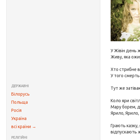
У Жівін день 
Живу, яка ожи
Хто стрибне 
У того смерть
ДЕРЖАВНІ
Тут же затіва
Білорусь
Коло яри світ
Польща
Мару борем, 
Росія
Ярило, Ярило,
Україна
Грають казку,
всі країни →
відпускають ж
РЕЛІГІЙНІ