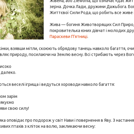
Жівена, або Ziewonia, що означає «дає жи
зерна. Дочка Лади, дружини Дажьбога. Бог
Життєвої Сили Рода, що робить все живе
Жива — богиня Животворящих Сил Природи
покровителька юних дівчат і молодих дру
Параскеви П'ятниці
.
жінки, взявши мітли, скоюють обрядову танець навколо багаття, оч
вляє природу, посилаючи на Землю весну. Всі стрибають через Вого
високо
 далеко.
ються веселі ігрища і ведуться хороводи навколо багаття:
лом зарім
дякуємо
 яви свою силу!
 яка оповідає про подорож у світ Нави і повернення в Яву. З наста
ивих птахів з кліток на волю, закликаючи весну: