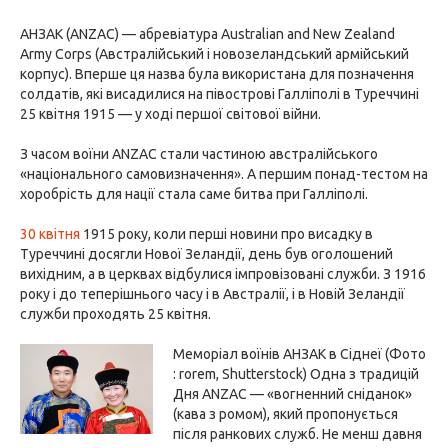
АНЗАК (ANZAC) — абревіатура Australian and New Zealand
Army Corps (Австралійський і новозеландський армійський
корпус). Вперше ця назва була використана для позначення
солдатів, які висадилися на півострові Галліполі в Туреччині
25 квітня 1915 — у ході першої світової війни.
З часом воїни ANZAC стали частиною австралійського
«національного самовизначення». А першим понад-тестом на
хоробрість для нації стала саме битва при Галліполі.
30 квітня
1915 року, коли перші новини про висадку в
Туреччині досягли Нової Зеландії, день був оголошений
вихідним, а в церквах відбулися імпровізовані служби. З 1916
року і до теперішнього часу і в Австралії, і в Новій Зеландії
служби проходять 25 квітня.
Меморіал воїнів АНЗАК в Сіднеї (Фото
: rorem, Shutterstock) Одна з традицій
Дня ANZAC — «вогненний сніданок»
(кава з ромом), який пропонується
після ранкових служб. Не менш давня