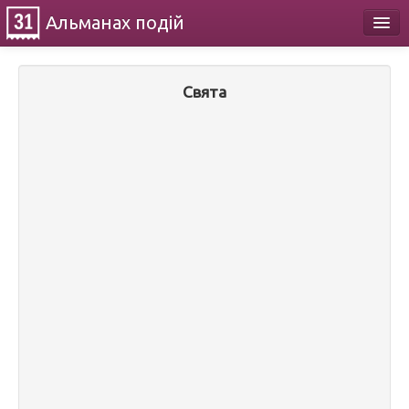
Альманах
подій
Календар
Свята
Про проект
Контакти