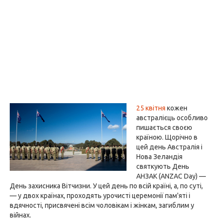
25 квітня
кожен
австралієць особливо
пишається своєю
країною. Щорічно в
цей день Австралія і
Нова Зеландія
святкують День
АНЗАК (ANZAC Day) —
День захисника Вітчизни. У цей день по всій країні, а, по суті,
— у двох країнах, проходять урочисті церемонії пам'яті і
вдячності, присвячені всім чоловікам і жінкам, загиблим у
війнах.