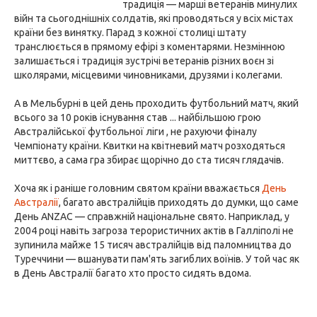
традиція — марші ветеранів минулих
війн та сьогоднішніх солдатів, які проводяться у всіх містах
країни без винятку. Парад з кожної столиці штату
транслюється в прямому ефірі з коментарями. Незмінною
залишається і традиція зустрічі ветеранів різних воєн зі
школярами, місцевими чиновниками, друзями і колегами.
А в Мельбурні в цей день проходить футбольний матч, який
всього за 10 років існування став ... найбільшою грою
Австралійської футбольної ліги , не рахуючи фіналу
Чемпіонату країни. Квитки на квітневий матч розходяться
миттєво, а сама гра збирає щорічно до ста тисяч глядачів.
Хоча як і раніше головним святом країни вважається
День
Австралії
, багато австралійців приходять до думки, що саме
День ANZAC — справжній національне свято. Наприклад, у
2004 році навіть загроза терористичних актів в Галліполі не
зупинила майже 15 тисяч австралійців від паломництва до
Туреччини — вшанувати пам'ять загиблих воїнів. У той час як
в День Австралії багато хто просто сидять вдома.