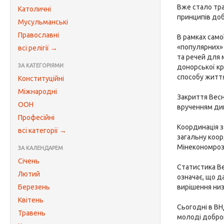
Вже стало тра
Католичні
принципів до
Мусульманські
Православні
В рамках само
«популярних» 
всі релігії →
та речей для 
ЗА КАТЕГОРІЯМИ
донорської кр
способу життя
Конституційні
Міжнародні
Закриття Весн
ООН
врученням дип
Професійні
Координація з
всі категорії →
загальну коор
Мінекономроз
ЗА КАЛЕНДАРЕМ
Січень
Статистика Ве
Лютий
означає, що д
Березень
вирішення низ
Квітень
Сьогодні в ВН
Травень
молоді добров