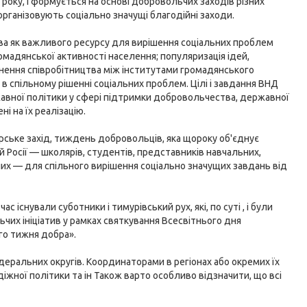
 року, і формується на основі добровольчих заходів різних
і організовують соціально значущі благодійні заходи.
ва як важливого ресурсу для вирішення соціальних проблем
омадянської активності населення; популяризація ідей,
цнення співробітництва між інститутами громадянського
в спільному рішенні соціальних проблем. Цілі і завдання ВНД
авної політики у сфері підтримки добровольчества, державної
ні на їх реалізацію.
ерське захід, тиждень добровольців, яка щороку об'єднує
й Росії — школярів, студентів, представників навчальних,
ючих — для спільного вирішення соціально значущих завдань від
с існували суботники і тимурівський рух, які, по суті , і були
чих ініціатив у рамках святкування Всесвітнього дня
ого тижня добра».
деральних округів. Координаторами в регіонах або окремих їх
іжної політики та ін Також варто особливо відзначити, що всі