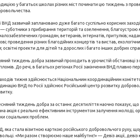
дицією у багатьох школах різних міст починати цю тиждень з пров
бровольчества.
ї ВНД зазвичай заплановано дуже багато суспільно корисних заходів
— суботники з прибирання територій та озеленення, благоустрою міс
малозабезпечених громадян, ветеранів, інтернатів, притулків; нада
ові; проведення різних благодійних концертів та вистав, екологічн
; освітні проекти для дітей та дорослих і багато інших добрих спра
яний тиждень добра зазвичай проходить в урочистій обстановці з 
ломів. До речі, в багатьох регіонах Росії закінчення ВНД плавно п
аходів тижня здійснюється Національним координаційним комітетом
динацію ВНД по Росії здійснює Російський центр розвитку доброво
витку.
сняний тиждень добра за останнє десятиліття наочно показує, що 
ана акція є реально ефективним інструментом залучення молоді, орга
ки соціальних проблем.
Д, яка стала візитною карткою російського добровольчого руху, щорі
ольці. «Ми разом створюємо наше майбутнє!» — Девіз акції, деві