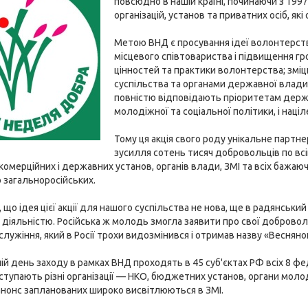
повсюдно в нашій країні, починаючи з 1997
організацій, установ та приватних осіб, як
Метою ВНД є просування ідеї волонтерст
місцевого співтовариства і підвищення гр
цінностей та практики волонтерства; змі
суспільства та органами державної влади 
повністю відповідають пріоритетам держ
молодіжної та соціальної політики, і націле
Тому ця акція свого роду унікальне партн
зусилля сотень тисяч добровольців по всі
комерційних і державних установ, органів влади, ЗМІ та всіх бажа
 загальноросійських.
 що ідея цієї акції для нашого суспільства не нова, ще в радянський ча
діяльністю. Російська ж молодь змогла заявити про свої доброволь
лужіння, який в Росії трохи видозмінився і отримав назву «Веснян
ій день заходу в рамках ВНД проходять в 45 суб'єктах РФ всіх 8 фе
ступають різні організації — НКО, бюджетних установ, органи молод
анонс запланованих широко висвітлюються в ЗМІ.