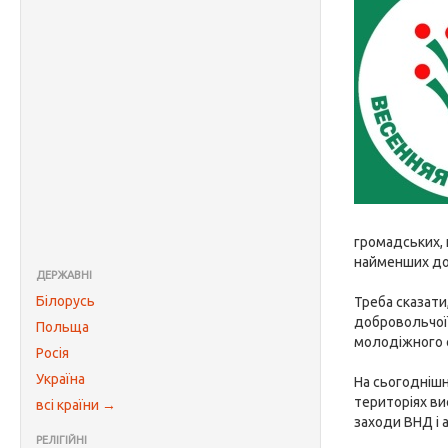
громадських, 
найменших до
ДЕРЖАВНІ
Білорусь
Треба сказати,
добровольчої 
Польща
молодіжного с
Росія
Україна
На сьогоднішн
територіях ви
всі країни →
заходи ВНД і 
РЕЛІГІЙНІ