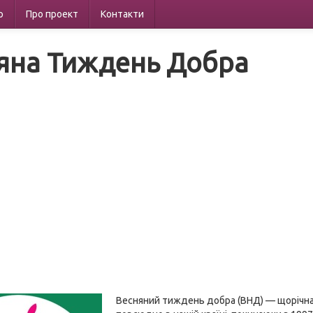
р
Про проект
Контакти
яна Тиждень Добра
Весняний тиждень добра (ВНД) — щорічна 