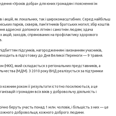
едення «Уроків добра» для юних громадян і пояснення їм
 і акцій, як локальних, так і широкомасштабних. Серед найбільш
ьких парків, скверів, пам'ятників братських могил; збір коштів
ння адресної допомоги літнім і самотнім людям; здача
их акцій, заходів, спрямованих на профілактику здорового
в.
підбиттям підсумків, нагородженням і визнанням учасників,
ереходить в підготовку до Дня Великої Перемоги — 9 травня.
 (НКК), який складається з регіональних представників, а
льчества (МДМ). З 2010 року ВНД реалізується за підтримки
з кожним роком її результати істотно посилюються, а це
нізацій і громадян всіх віків у добровольчу діяльність і
чно беруть участь понад 1 млн. чоловік, і більшість з них — це
з кожного добровольця, кожного доброго людини.