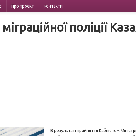
р
Про проект
Контакти
 міграційної поліції Каз
В результаті прийняття Кабінетом Міністр