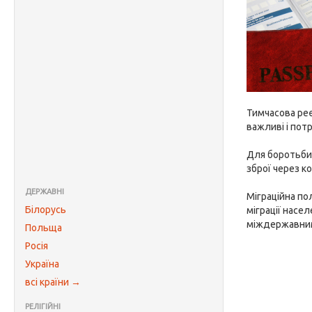
Тимчасова реє
важливі і пот
Для боротьби 
зброї через к
ДЕРЖАВНІ
Міграційна по
Білорусь
міграції насе
міждержавним
Польща
Росія
Україна
всі країни →
РЕЛІГІЙНІ