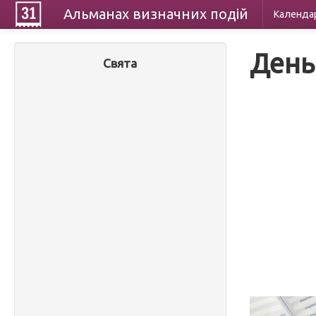
Альманах
визначних
подій
Календа
День
Свята