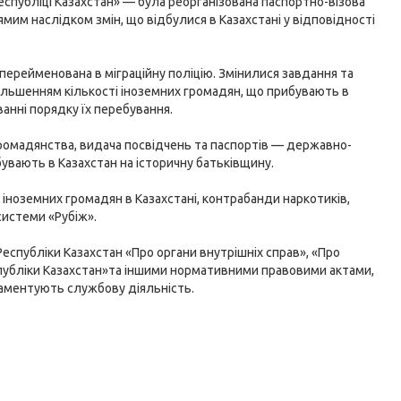
спубліці Казахстан» — була реорганізована паспортно-візова
ямим наслідком змін, що відбулися в Казахстані у відповідності
 перейменована в міграційну поліцію. Змінилися завдання та
і збільшенням кількості іноземних громадян, що прибувають в
ванні порядку їх перебування.
ромадянства, видача посвідчень та паспортів — державно-
бувають в Казахстан на історичну батьківщину.
іноземних громадян в Казахстані, контрабанди наркотиків,
системи «Рубіж».
 Республіки Казахстан «Про органи внутрішніх справ», «Про
спубліки Казахстан»та іншими нормативними правовими актами,
ламентують службову діяльність.