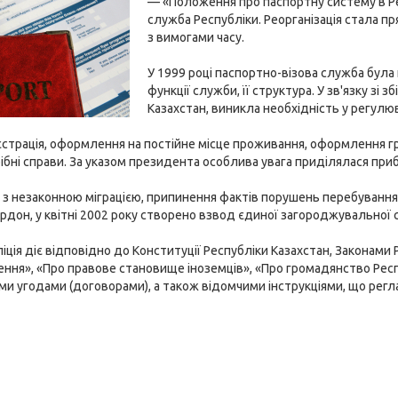
— «Положення про паспортну систему в Ре
служба Республіки. Реорганізація стала пр
з вимогами часу.
У 1999 році паспортно-візова служба була
функції служби, її структура. У зв'язку з
Казахстан, виникла необхідність у регулю
страція, оформлення на постійне місце проживання, оформлення г
рібні справи. За указом президента особлива увага приділялася при
з незаконною міграцією, припинення фактів порушень перебування 
ордон, у квітні 2002 року створено взвод єдиної загороджувальної 
ліція діє відповідно до Конституції Республіки Казахстан, Законами
лення», «Про правове становище іноземців», «Про громадянство Ре
и угодами (договорами), а також відомчими інструкціями, що рег