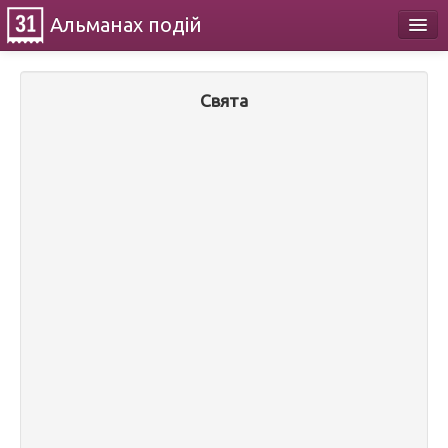
Альманах
подій
Календар
Свята
Про проект
Контакти